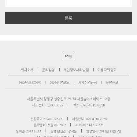
PC버전
회사소개
윤리강령
개인정보처리방침
이용자위원회
청소년보호정책
정정·반론보도
기사심의규정
불편신고
서울특별시 성동구 성수일로 39-34 서울숲더스페이스 12층
대표전화 : 1800-6522
팩스 : 070-4015-8658
편집국 : 070-4010-8512
사업본부 : 070-4010-7078
등록번호 : 서울 아 02897
제호 : 비즈니스포스트
등록일: 2013.11.13
발행·편집인 : 강석운
발행일자: 2013년 12월 2일
청소년보호책임자 : 강석운
ISSN : 2636-171X