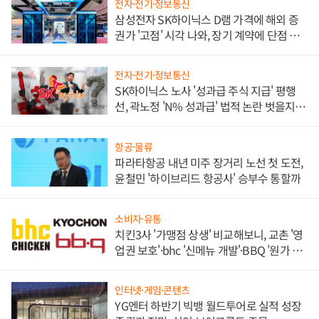
전자·전기·정보통신
삼성전자 SK하이닉스 D램 가격에 해외 증
권가 '고점' 시각 나와, 장기 계약에 단점 부
각
전자·전기·정보통신
SK하이닉스 노사 '성과급 주식 지급' 평행
선, 곽노정 'N% 성과급' 법적 논란 벗을지 주
목
항공·물류
파라타항공 내년 미주 장거리 노선 첫 도전,
윤철민 '하이브리드 항공사' 승부수 통할까
소비자·유통
치킨3사 '가맹점 상생' 비교해보니, 교촌 '영
업권 보호'·bhc '신메뉴 개발'·BBQ '원가 부
담'
인터넷·게임·콘텐츠
YG엔터 하반기 빅뱅 월드투어로 실적 성장