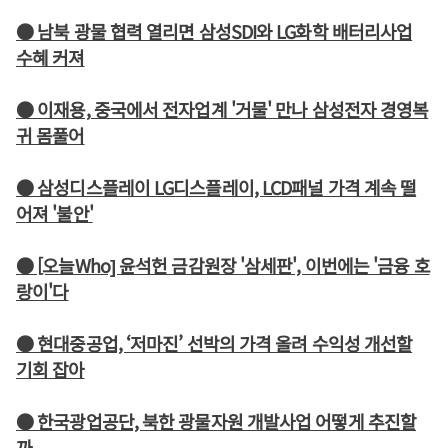
● 남북 광물 협력 열리면 삼성SDI와 LG화학 배터리사업
수혜 커져
● 이재용, 중국에서 전자업계 '거물' 만나 삼성전자 경영복
귀 몸풀어
● 삼성디스플레이 LG디스플레이, LCD패널 가격 계속 떨
어져 '불안'
● [오늘Who] 윤석헌 금감원장 '삼세판', 이번에는 '금융 호
랑이'다
● 현대중공업, ‘저마진’ 선박의 가격 올려 수익성 개선할
기회 잡아
● 한국광업공단, 북한 광물자원 개발사업 어떻게 추진할
까