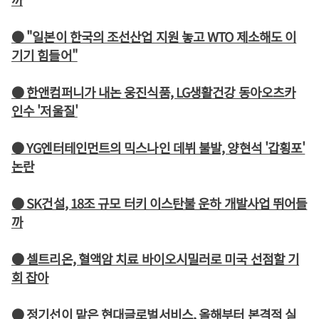
● "일본이 한국의 조선산업 지원 놓고 WTO 제소해도 이
기기 힘들어"
● 한앤컴퍼니가 내논 웅진식품, LG생활건강 동아오츠카
인수 '저울질'
● YG엔터테인먼트의 믹스나인 데뷔 불발, 양현석 '갑횡포'
논란
● SK건설, 18조 규모 터키 이스탄불 운하 개발사업 뛰어들
까
● 셀트리온, 혈액암 치료 바이오시밀러로 미국 선점할 기
회 잡아
● 정기선이 맡은 현대글로벌서비스, 올해부터 본격적 실