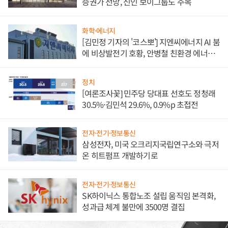
증권가 전망, 신인 보이그룹도 주목
화학·에너지
[김민정 기자의 '코스뽀'] 지엔씨에너지 AI 붐
에 비상발전기 호황, 안병철 친환경 에너지
발전전문기업 향한다
정치
[여론조사꽃] 민주당 당대표 선호도 정청래
30.5%·김민석 29.6%, 0.9%p 초접전
전자·전기·정보통신
삼성전자, 미국 오크리지국립연구소와 극저
온 히트펌프 개발하기로
전자·전기·정보통신
SK하이닉스 통합노조 설립 움직임 본격화,
성과급 체계 불만에 3500명 결집