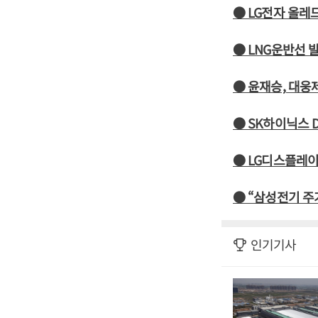
● LG전자 올레
● LNG운반선 
● 윤재승, 대웅
● SK하이닉스 
● LG디스플레이
● “삼성전기 주
인기기사