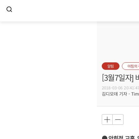
알림
아침의
[3월7일자
2018-03-06 20:41:4
김디모데 기자 - Timot
● 안희정 교훈,