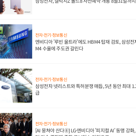
삼성전자, 갤럭시Z 폴드8 사전예약 개통 8월31일까
전자·전기·정보통신
엔비디아 '루빈 울트라'에도 HBM4 탑재 검토, 삼성전
M4 수율에 주도권 갈린다
전자·전기·정보통신
삼성전자 넷리스트와 특허분쟁 매듭, 5년 동안 최대 1
급
전자·전기·정보통신
[AI 뭉쳐야 산다⑧] LG·엔비디아 '피지컬 AI' 동맹 강