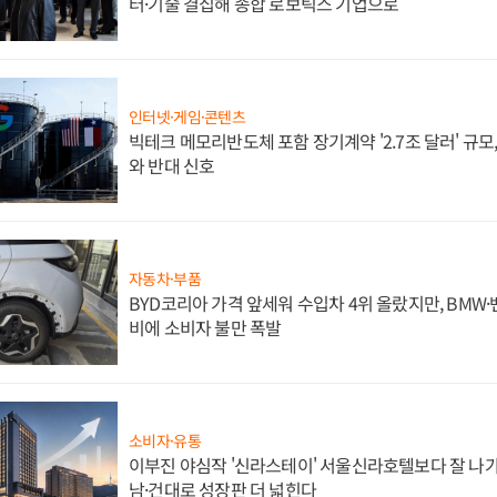
터·기술 결집해 종합 로보틱스 기업으로
인터넷·게임·콘텐츠
빅테크 메모리반도체 포함 장기계약 '2.7조 달러' 규모,
와 반대 신호
자동차·부품
BYD코리아 가격 앞세워 수입차 4위 올랐지만, BMW
비에 소비자 불만 폭발
소비자·유통
이부진 야심작 '신라스테이' 서울신라호텔보다 잘 나가
남·건대로 성장판 더 넓힌다