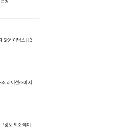
지 연장
자·SK하이닉스 HB
.3조 라이선스비 지
화, 구광모 제조·데이