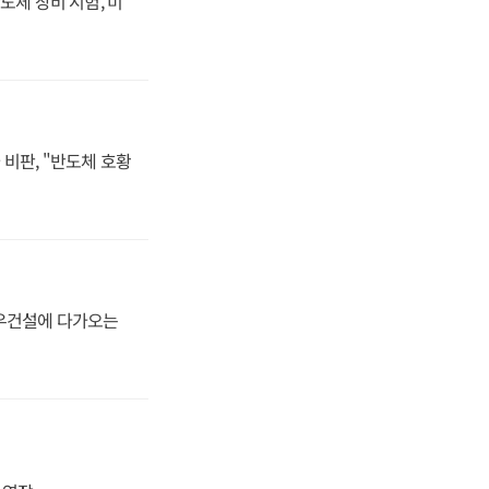
도체 장비 시험, 미
비판, "반도체 호황
대우건설에 다가오는