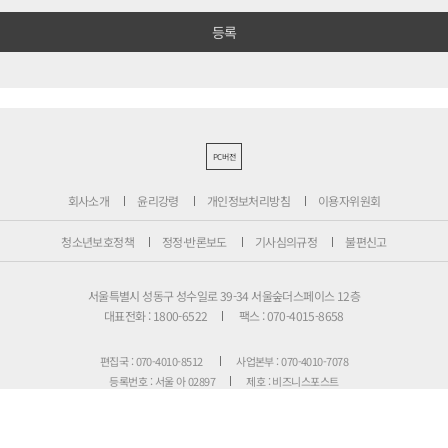
PC버전
회사소개
윤리강령
개인정보처리방침
이용자위원회
청소년보호정책
정정·반론보도
기사심의규정
불편신고
서울특별시 성동구 성수일로 39-34 서울숲더스페이스 12층
대표전화 : 1800-6522
팩스 : 070-4015-8658
편집국 : 070-4010-8512
사업본부 : 070-4010-7078
등록번호 : 서울 아 02897
제호 : 비즈니스포스트
등록일: 2013.11.13
발행·편집인 : 강석운
발행일자: 2013년 12월 2일
청소년보호책임자 : 강석운
ISSN : 2636-171X
Copyright ⓒ
B
USINESSPOST
. All rights reserved.