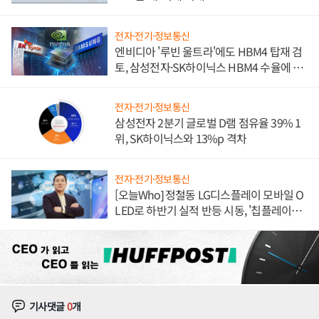
전자·전기·정보통신
엔비디아 '루빈 울트라'에도 HBM4 탑재 검
토, 삼성전자·SK하이닉스 HBM4 수율에 주
도권 갈린다
전자·전기·정보통신
삼성전자 2분기 글로벌 D램 점유율 39% 1
위, SK하이닉스와 13%p 격차
전자·전기·정보통신
[오늘Who] 정철동 LG디스플레이 모바일 O
LED로 하반기 실적 반등 시동, '칩플레이
션'에 가격 인하 압박은 부담
기사댓글
0
개