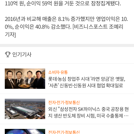
110억 원, 순이익 59억 원을 거둔 것으로 잠정집계됐다.
2016년과 비교해 매출은 8.1% 증가했지만 영업이익은 10.
0%, 순이익은 40.8% 감소했다. [비즈니스포스트 조예리
기자]
인기기사
소비자·유통
롯데·농심 창업주 시대 '라면 앙금'은 옛말,
'사촌' 신동빈·신동원 시대 협업 확대일로
전자·전기·정보통신
외신 "삼성전자 SK하이닉스 중국 공장용 현
지 생산 반도체 장비 시험, 미국 수출통제 대
비"
전자·전기·정보통신