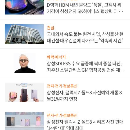
D램과 HBM 내년 물량도 '품절', 고객사 위
기감이 삼성전자 SK하이닉스 협상력 더 키
워
건설
국내외서 속도 붙는 원전 사업, 삼성물산·현
대건설·대우건설에 다가오는 '약속의 시간'
화학·에너지
삼성SDI ESS 수요 급증에 북미 증설 타진,
최주선 스텔란티스·GM 합작공장 건설 재추
진하나
전자·전기·정보통신
삼성전자, 갤럭시Z 폴드8 사전예약 개통 8
월31일까지 연장
전자·전기·정보통신
삼성전자 갤럭시 Z 폴드8 시리즈 사전 판매
'144만 대' 역대 최대