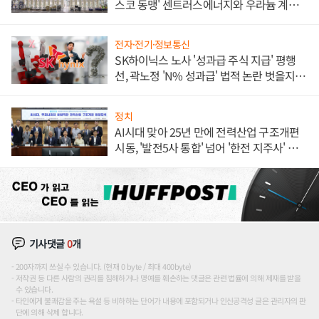
스코 동맹' 센트러스에너지와 우라늄 계약
체결
전자·전기·정보통신
SK하이닉스 노사 '성과급 주식 지급' 평행
선, 곽노정 'N% 성과급' 법적 논란 벗을지 주
목
정치
AI시대 맞아 25년 만에 전력산업 구조개편
시동, '발전5사 통합' 넘어 '한전 지주사' 재편
론도
기사댓글
0
개
200자까지 쓰실 수 있습니다. (현재 0 byte / 최대 400byte)
저작권 등 다른 사람의 권리를 침해하거나 명예를 훼손하는 댓글은 관련 법률에 의해 제재를 받을
수 있습니다.
타인에게 불쾌감을 주는 욕설 등 비하하는 단어가 내용에 포함되거나 인신공격성 글은 관리자의 판
단에 의해 삭제 합니다.