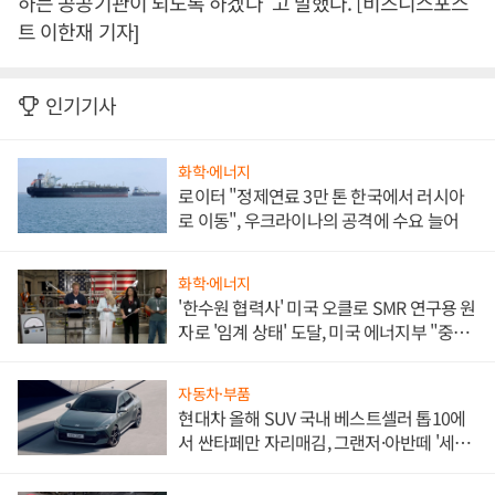
하는 공공기관이 되도록 하겠다”고 말했다. [비즈니스포스
트 이한재 기자]
인기기사
화학·에너지
로이터 "정제연료 3만 톤 한국에서 러시아
로 이동", 우크라이나의 공격에 수요 늘어
화학·에너지
'한수원 협력사' 미국 오클로 SMR 연구용 원
자로 '임계 상태' 도달, 미국 에너지부 "중요
한 이정표"
자동차·부품
현대차 올해 SUV 국내 베스트셀러 톱10에
서 싼타페만 자리매김, 그랜저·아반떼 '세단
쌍끌이'로 내수 방어