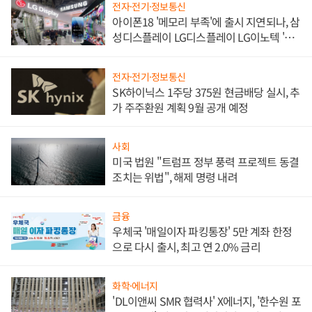
전자·전기·정보통신
아이폰18 '메모리 부족'에 출시 지연되나, 삼
성디스플레이 LG디스플레이 LG이노텍 '탈
애플' 수익 다각화 속도
전자·전기·정보통신
SK하이닉스 1주당 375원 현금배당 실시, 추
가 주주환원 계획 9월 공개 예정
사회
미국 법원 "트럼프 정부 풍력 프로젝트 동결
조치는 위법", 해제 명령 내려
금융
우체국 '매일이자 파킹통장' 5만 계좌 한정
으로 다시 출시, 최고 연 2.0% 금리
화학·에너지
'DL이앤씨 SMR 협력사' X에너지, '한수원 포