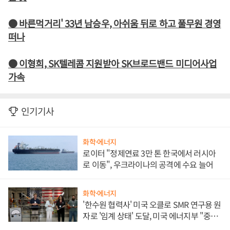
● 바른먹거리' 33년 남승우, 아쉬움 뒤로 하고 풀무원 경영
떠나
● 이형희, SK텔레콤 지원받아 SK브로드밴드 미디어사업
가속
인기기사
화학·에너지
로이터 "정제연료 3만 톤 한국에서 러시아
로 이동", 우크라이나의 공격에 수요 늘어
화학·에너지
'한수원 협력사' 미국 오클로 SMR 연구용 원
자로 '임계 상태' 도달, 미국 에너지부 "중요
한 이정표"