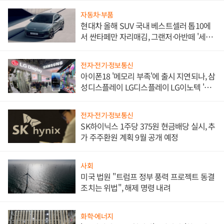
자동차·부품
현대차 올해 SUV 국내 베스트셀러 톱10에
서 싼타페만 자리매김, 그랜저·아반떼 '세단
쌍끌이'로 내수 방어
전자·전기·정보통신
아이폰18 '메모리 부족'에 출시 지연되나, 삼
성디스플레이 LG디스플레이 LG이노텍 '탈
애플' 수익 다각화 속도
전자·전기·정보통신
SK하이닉스 1주당 375원 현금배당 실시, 추
가 주주환원 계획 9월 공개 예정
사회
미국 법원 "트럼프 정부 풍력 프로젝트 동결
조치는 위법", 해제 명령 내려
화학·에너지