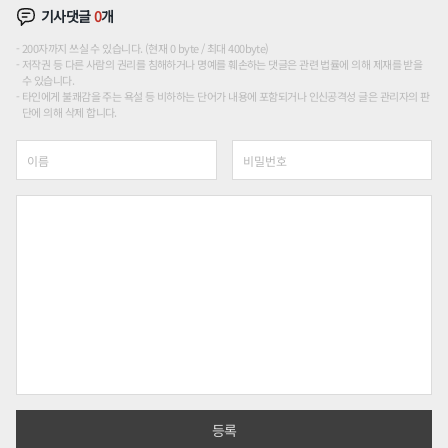
기사댓글
0
개
200자까지 쓰실 수 있습니다. (현재 0 byte / 최대 400byte)
저작권 등 다른 사람의 권리를 침해하거나 명예를 훼손하는 댓글은 관련 법률에 의해 제재를 받을
수 있습니다.
타인에게 불쾌감을 주는 욕설 등 비하하는 단어가 내용에 포함되거나 인신공격성 글은 관리자의 판
단에 의해 삭제 합니다.