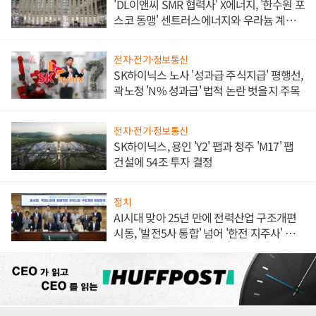
'DL이앤씨 SMR 협력사' X에너지, '한수원 포
스코 동맹' 센트러스에너지와 우라늄 계약
체결
전자·전기·정보통신
SK하이닉스 노사 '성과급 주식지급' 평행선,
곽노정 'N% 성과급' 법적 논란 벗을지 주목
전자·전기·정보통신
SK하이닉스, 용인 'Y2' 팹과 청주 'M17' 팹
건설에 54조 투자 결정
정치
AI시대 맞아 25년 만에 전력산업 구조개편
시동, '발전5사 통합' 넘어 '한전 지주사' 재편
론도