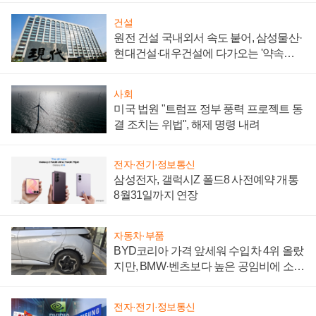
건설
원전 건설 국내외서 속도 붙어, 삼성물산·
현대건설·대우건설에 다가오는 '약속의
시간'
사회
미국 법원 "트럼프 정부 풍력 프로젝트 동
결 조치는 위법", 해제 명령 내려
전자·전기·정보통신
삼성전자, 갤럭시Z 폴드8 사전예약 개통
8월31일까지 연장
자동차·부품
BYD코리아 가격 앞세워 수입차 4위 올랐
지만, BMW·벤츠보다 높은 공임비에 소비
자 불만 폭발
전자·전기·정보통신