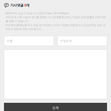
기사댓글
0
개
200자까지 쓰실 수 있습니다. (현재 0 byte / 최대 400byte)
저작권 등 다른 사람의 권리를 침해하거나 명예를 훼손하는 댓글은 관련 법률에 의해 제재
를 받을 수 있습니다.
타인에게 불쾌감을 주는 욕설 등 비하하는 단어가 내용에 포함되거나 인신공격성 글은 관
리자의 판단에 의해 삭제 합니다.