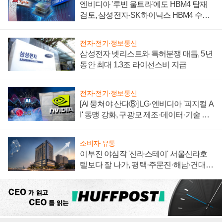
엔비디아 '루빈 울트라'에도 HBM4 탑재
검토, 삼성전자·SK하이닉스 HBM4 수율
에 주도권 갈린다
전자·전기·정보통신
삼성전자 넷리스트와 특허분쟁 매듭, 5년
동안 최대 1.3조 라이선스비 지급
전자·전기·정보통신
[AI 뭉쳐야 산다⑧] LG·엔비디아 '피지컬 A
I' 동맹 강화, 구광모 제조·데이터·기술 결
집해 종합 로보틱스 기업으로
소비자·유통
이부진 야심작 '신라스테이' 서울신라호
텔보다 잘 나가, 평택·주문진·해남·건대로
성장판 더 넓힌다