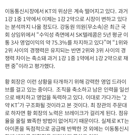
이동통신시장에서
KT
의 위상은 계속 떨어지고 있다
.
과거
1
강
1
중
1
약에서 이제는
1
강
2
약으로 시장이 변하고 있다
는 분석까지 나올 정도다
.
강동원 의원
(
무소속
)
은 최근 국
회 상임위에서
“
수익성 측면에서
SK
텔레콤은
5
년 평균 이
통
3
사 영업이익의 약
75.3%
를 차지하고 있다
”
며
“1
위와
2
위 사이의 경쟁력은 유지되는 반면
2
위와
3
위 사이의 경
쟁력 차이는 축소돼 과거
1
강
1
중
1
약에서
1
강
2
약으로 재
편 중
”
이라고 평가했다
.
황 회장은 이런 상황을 타개하기 위해 강력한 영업 드라이
브를 걸고 있는 중이다.
조직을 축소하고 남은 인력을 일선
으로 배치하고 영업을 독력하고 있다
.
이대로 가다가는
‘2
약
KT’
가 구조화될 것이라고 본 것이다
.
최 장관의 주문대
로 하자면 황 회장의 노력은 브레이크가 걸리게 된다
.
점유
율을 올릴 뾰족한 방법이 없어지기 때문이다
.
실제로
KT
는
아이폰을 독점적으로 공급해 반짝한 것 외에는 이동통신시