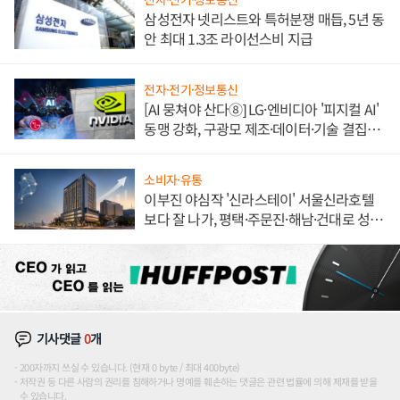
삼성전자 넷리스트와 특허분쟁 매듭, 5년 동
안 최대 1.3조 라이선스비 지급
전자·전기·정보통신
[AI 뭉쳐야 산다⑧] LG·엔비디아 '피지컬 AI'
동맹 강화, 구광모 제조·데이터·기술 결집
해 종합 로보틱스 기업으로
소비자·유통
이부진 야심작 '신라스테이' 서울신라호텔
보다 잘 나가, 평택·주문진·해남·건대로 성
장판 더 넓힌다
기사댓글
0
개
200자까지 쓰실 수 있습니다. (현재 0 byte / 최대 400byte)
저작권 등 다른 사람의 권리를 침해하거나 명예를 훼손하는 댓글은 관련 법률에 의해 제재를 받을
수 있습니다.