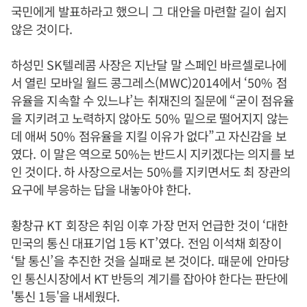
국민에게 발표하라고 했으니
그
대안을 마련할 길이 쉽지
않은 것이다
.
하성민
SK
텔레콤 사장은 지난달 말 스페인 바르셀로나에
서 열린 모바일 월드 콩그레스
(MWC)2014
에서
‘50%
점
유율을 지속할 수 있느냐
’
는 취재진의 질문에
“
굳이 점유율
을 지키려고 노력하지 않아도
50%
밑으로 떨어지지 않는
데 애써
50%
점유율을 지킬 이유가 없다
”
고 자신감을 보
였다
.
이 말은 역으로
50%
는 반드시 지키겠다는 의지를 보
인 것이다. 하 사장으로서는
50%
를 지키면서도 최 장관의
요구에 부응하는 답을 내놓아야 한다
.
황창규
KT
회장은 취임 이후 가장 먼저 언급한 것이
‘
대한
민국의 통신 대표기업
1
등
KT’
였다
.
전임 이석채 회장이
‘
탈 통신
’
을 추진한 것을 실패로 본 것이다
. 때문에
안마당
인 통신시장에서 KT 반등의 계기를 잡아야 한다는 판단에
'통신 1등'을 내세웠다.