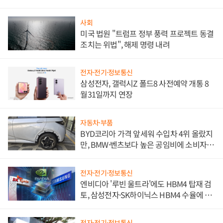
사회
미국 법원 "트럼프 정부 풍력 프로젝트 동결
조치는 위법", 해제 명령 내려
전자·전기·정보통신
삼성전자, 갤럭시Z 폴드8 사전예약 개통 8
월31일까지 연장
자동차·부품
BYD코리아 가격 앞세워 수입차 4위 올랐지
만, BMW·벤츠보다 높은 공임비에 소비자
불만 폭발
전자·전기·정보통신
엔비디아 '루빈 울트라'에도 HBM4 탑재 검
토, 삼성전자·SK하이닉스 HBM4 수율에 주
도권 갈린다
전자·전기·정보통신