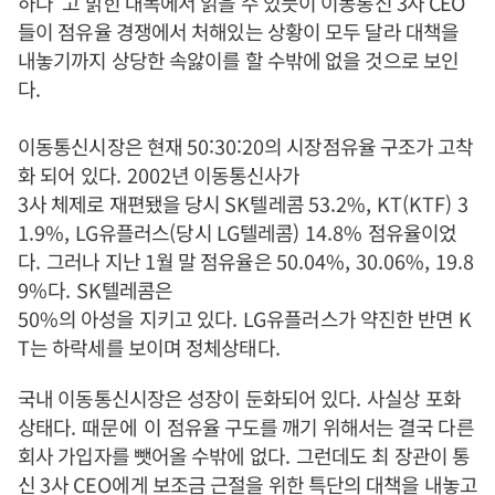
하다"고 밝힌 대목에서 읽을 수 있듯이 이동통신 3사 CEO
들이 점유율 경쟁에서 처해있는 상황이 모두 달라 대책을
내놓기까지 상당한 속앓이를 할 수밖에 없을 것으로 보인
다.
이동통신시장은 현재
50:30:20
의 시장점유율 구조가 고착
화 되어 있다
. 2002
년 이동통신사가
3
사 체제로 재편됐을 당시
SK
텔레콤
53.2%, KT(KTF) 3
1.9%, LG
유플러스
(
당시
LG
텔레콤
) 14.8%
점유율이었
다
.
그러나 지난
1
월 말 점유율은
50.04%, 30.06%, 19.8
9%
다
. SK
텔레콤은
50%
의 아성을 지키고 있다
. LG
유플러스가 약진한 반면
K
T
는 하락세를 보이며 정체상태다
.
국내 이동통신시장은 성장이 둔화되어 있다
.
사실상 포화
상태다
. 때문에
이 점유율 구도를 깨기 위해서는 결국 다른
회사 가입자를 뺏어올 수밖에 없다
.
그런데도 최 장관이 통
신
3
사
CEO
에게 보조금 근절을 위한 특단의 대책을 내놓고