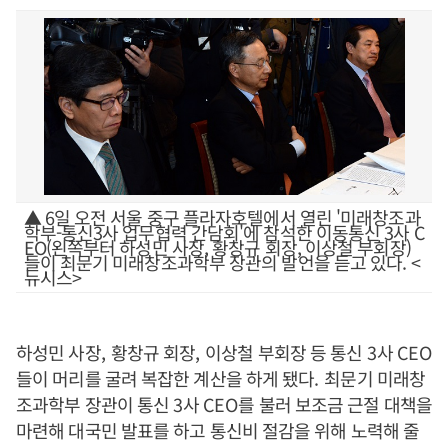
▲ 6일 오전 서울 중구 플라자호텔에서 열린 '미래창조과
학부-통신3사 업무협력 간담회'에 참석한 이동통신 3사 C
EO(왼쪽부터 하성민 사장, 황창규 회장, 이상철 부회장)
들이 최문기 미래창조과학부 장관의 발언을 듣고 있다. <
뉴시스>
하성민 사장
,
황창규 회장
,
이상철 부회장 등 통신
3
사
CEO
들이 머리를 굴려 복잡한 계산을 하게 됐다
.
최문기 미래창
조과학부 장관이 통신
3
사
CEO
를 불러 보조금 근절 대책을
마련해 대국민 발표를 하고 통신비 절감을 위해 노력해 줄