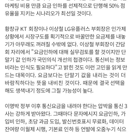
마케팅 비용 만큼 요금 인하를 선제적으로 단행해 50% 점
유율을 지키는 시나리오가 최선일 것이다.
황창규
KT
회장이나 이상철
LG
유플러스 부회장은 인가제
상황에서 시장구도를 획기적으로 바꿀만한 요금제를 내놓
기가 아무래도 꺼려질 수밖에 없다
.
이상철 부회장이 간담
회 자리에서
"
요금인하에 대해 실무검토를 할 것이지만 단
말기 값 인하가 국민의식 개선의 첩경이다
.
통신비는 정보
비라는 인식도 필요하다
"
고 밝힌 것도 이런 고민을 읽게 만
드는 대목이다
. 요금보다는 단말기 값을 내리는 것이 더
바람직하다는 뜻을 내비친 것이다. 때문에
결국 선택을
해도 생색내기 정도에 그칠 가능성이 높다
.
이명박 정부 이후 통신요금을 내려야 한다는 압박을 통신
3
사는 강하게 받아왔다
.
그때마다 문자메시지 요금인하
,
가
입비 인하
,
초당 과금 도입
,
발신번호표시 무료화
,
데이터
잔여량 이월제 시행
,
기본료 인하 등 언발에 오줌누기 식으