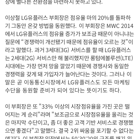
장에 별다른 전환점을 마련하지 못하고 있다
.
이상철
LG
유플러스 부회장은 점유율 마의
20%
를 돌파하
기 그동안 온갖 방법을 동원했다. 이 부회장은
MWC 2014
에서
LG
유플러스의 점유율 증가가 보조금 때문이 아니냐는
질문에
“
경쟁력이 개선됐기 때문에 점유율이 오르는 것
”
이
라고 말했다
.
과거
3
세대
(3G)
서비스를 할 때
LG
유플러스
는
2
세대
(2G)
서비스만 해 불리했지만 롱텀에볼루션
(LTE)
시대에는 가장 먼저 망을 깔았기 때문에 경쟁사와 동일한
경쟁력을 갖게 돼 가입자가 늘어난다는 것이다
. 그러나 이
말은 곧 이동통신시장에서 LG유플러스도 모든 마케팅
수단을 동원할 준비가 되어 있다는 뜻이기도 하다.
이 부회장은 또
"33%
이상의 시장점유율을 가진 곳은 떨
어지는 게 순리
"
라며
"
보조금으로 시장점유율을 올리는 것
은 마지막 수단이고
,
좀 더 좋은 고객 기반 서비스로 경쟁했
으면 좋겠다
"
고 말했다
. 결국
2
위 싸움을 포기할 수 없다는
얘기다. 이 부회장 입장에서는
50:30:20
의 구조를 깨기 위