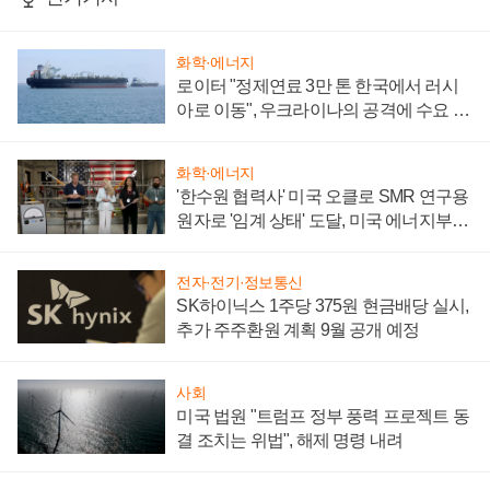
화학·에너지
로이터 "정제연료 3만 톤 한국에서 러시
아로 이동", 우크라이나의 공격에 수요 늘
어
화학·에너지
'한수원 협력사' 미국 오클로 SMR 연구용
원자로 '임계 상태' 도달, 미국 에너지부
"중요한 이정표"
전자·전기·정보통신
SK하이닉스 1주당 375원 현금배당 실시,
추가 주주환원 계획 9월 공개 예정
사회
미국 법원 "트럼프 정부 풍력 프로젝트 동
결 조치는 위법", 해제 명령 내려