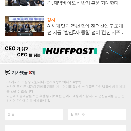
각, 제약바이오 하반기 훈풍 기대한다
정치
AI시대 맞아 25년 만에 전력산업 구조개
편 시동, '발전5사 통합' 넘어 '한전 지주사'
재편론도
기사댓글
0
개
200자까지 쓰실 수 있습니다. (현재 0 byte / 최대 400byte)
저작권 등 다른 사람의 권리를 침해하거나 명예를 훼손하는 댓글은 관련 법률에 의해 제재
를 받을 수 있습니다.
타인에게 불쾌감을 주는 욕설 등 비하하는 단어가 내용에 포함되거나 인신공격성 글은 관
리자의 판단에 의해 삭제 합니다.