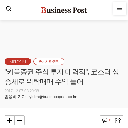
시장과머니
증시시황·전망
"키움증권 주식 투자 매력적", 코스닥 상
승세로 위탁매매 수익 늘어
2017-12-07 08:29:08
임용비 기자 - yblim@businesspost.co.kr
0