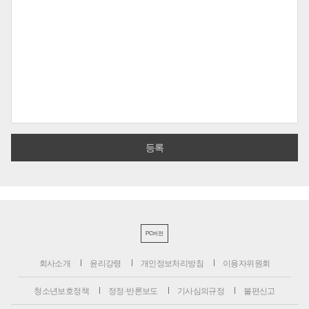
PC버전
회사소개
윤리강령
개인정보처리방침
이용자위원회
청소년보호정책
정정·반론보도
기사심의규정
불편신고