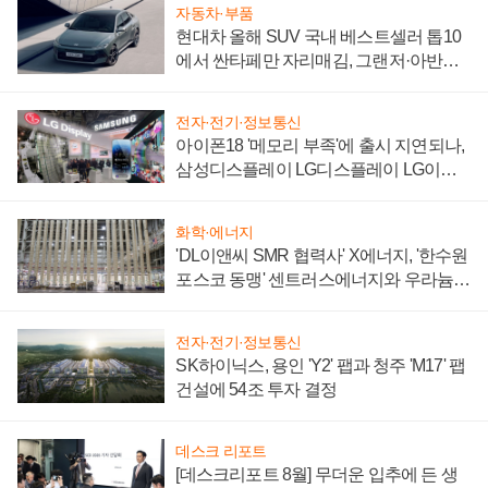
자동차·부품
현대차 올해 SUV 국내 베스트셀러 톱10
에서 싼타페만 자리매김, 그랜저·아반떼
'세단 쌍끌이'로 내수 방어
전자·전기·정보통신
아이폰18 '메모리 부족'에 출시 지연되나,
삼성디스플레이 LG디스플레이 LG이노
텍 '탈애플' 수익 다각화 속도
화학·에너지
'DL이앤씨 SMR 협력사' X에너지, '한수원
포스코 동맹' 센트러스에너지와 우라늄
계약 체결
전자·전기·정보통신
SK하이닉스, 용인 'Y2' 팹과 청주 'M17' 팹
건설에 54조 투자 결정
데스크 리포트
[데스크리포트 8월] 무더운 입추에 든 생