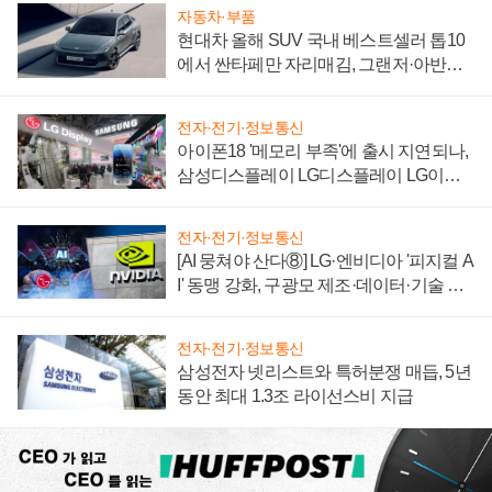
자동차·부품
현대차 올해 SUV 국내 베스트셀러 톱10
에서 싼타페만 자리매김, 그랜저·아반떼
'세단 쌍끌이'로 내수 방어
전자·전기·정보통신
아이폰18 '메모리 부족'에 출시 지연되나,
삼성디스플레이 LG디스플레이 LG이노
텍 '탈애플' 수익 다각화 속도
전자·전기·정보통신
[AI 뭉쳐야 산다⑧] LG·엔비디아 '피지컬 A
I' 동맹 강화, 구광모 제조·데이터·기술 결
집해 종합 로보틱스 기업으로
전자·전기·정보통신
삼성전자 넷리스트와 특허분쟁 매듭, 5년
동안 최대 1.3조 라이선스비 지급