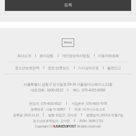
PC버전
회사소개
윤리강령
개인정보처리방침
이용자위원회
청소년보호정책
정정·반론보도
기사심의규정
불편신고
서울특별시 성동구 성수일로 39-34 서울숲더스페이스 12층
대표전화 : 1800-6522
팩스 : 070-4015-8658
편집국 : 070-4010-8512
사업본부 : 070-4010-7078
등록번호 : 서울 아 02897
제호 : 비즈니스포스트
등록일: 2013.11.13
발행·편집인 : 강석운
발행일자: 2013년 12월 2일
청소년보호책임자 : 강석운
ISSN : 2636-171X
Copyright ⓒ
B
USINESSPOST
. All rights reserved.