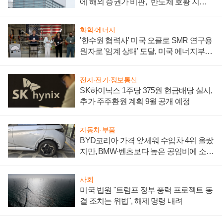
에 해외 증권가 비판, "반도체 호황 지속
성 의문"
화학·에너지
'한수원 협력사' 미국 오클로 SMR 연구용
원자로 '임계 상태' 도달, 미국 에너지부
"중요한 이정표"
전자·전기·정보통신
SK하이닉스 1주당 375원 현금배당 실시,
추가 주주환원 계획 9월 공개 예정
자동차·부품
BYD코리아 가격 앞세워 수입차 4위 올랐
지만, BMW·벤츠보다 높은 공임비에 소비
자 불만 폭발
사회
미국 법원 "트럼프 정부 풍력 프로젝트 동
결 조치는 위법", 해제 명령 내려