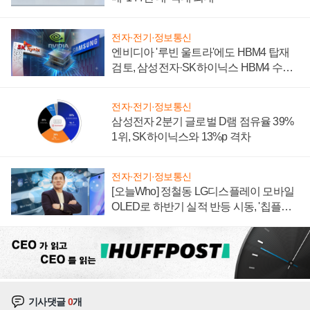
전자·전기·정보통신
엔비디아 '루빈 울트라'에도 HBM4 탑재
검토, 삼성전자·SK하이닉스 HBM4 수율
에 주도권 갈린다
전자·전기·정보통신
삼성전자 2분기 글로벌 D램 점유율 39%
1위, SK하이닉스와 13%p 격차
전자·전기·정보통신
[오늘Who] 정철동 LG디스플레이 모바일
OLED로 하반기 실적 반등 시동, '칩플레
이션'에 가격 인하 압박은 부담
기사댓글
0
개