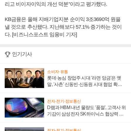
리고 비이자이익의 개선 덕분”이라고 평가했다.
KB금융은 올해 지배기업지분 순이익 3조3690억 원을
낼 것으로 추산됐다. 지난해보다 57.1% 증가하는 것이
다. [비즈니스포스트 임용비 기자]
인기기사
소비자·유통
롯데·농심 창업주 시대 '라면 앙금'은 옛
말, '사촌' 신동빈·신동원 시대 협업 확대
일로
전자·전기·정보통신
D램과 HBM 내년 물량도 '품절', 고객사 위
기감이 삼성전자 SK하이닉스 협상력 더
키워
전자·전기·정보통신