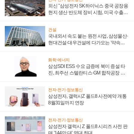
외신 "삼성전자 SK하이닉스 중국 공장용
현지 생산 반도체 장비 시험, 미국 수출통
제 대비"
건설
국내외서 속도 붙는 원전 사업, 삼성물산·
현대건설·대우건설에 다가오는 '약속의
시간'
화학·에너지
삼성SDI ESS 수요 급증에 북미 증설 타
진, 최주선 스텔란티스·GM 합작공장 건
설 재추진하나
전자·전기·정보통신
삼성전자, 갤럭시Z 폴드8 사전예약 개통
8월31일까지 연장
전자·전기·정보통신
삼성전자 갤럭시 Z 폴드8 시리즈 사전 판
매 '144만 대' 역대 최대