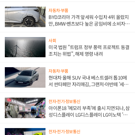
자동차·부품
BYD코리아 가격 앞세워 수입차 4위 올랐지
만, BMW·벤츠보다 높은 공임비에 소비자
불만 폭발
사회
미국 법원 "트럼프 정부 풍력 프로젝트 동결
조치는 위법", 해제 명령 내려
자동차·부품
현대차 올해 SUV 국내 베스트셀러 톱10에
서 싼타페만 자리매김, 그랜저·아반떼 '세단
쌍끌이'로 내수 방어
전자·전기·정보통신
아이폰18 '메모리 부족'에 출시 지연되나, 삼
성디스플레이 LG디스플레이 LG이노텍 '탈
애플' 수익 다각화 속도
전자·전기·정보통신