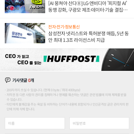
[AI 뭉쳐야 산다⑧] LG·엔비디아 '피지컬 AI'
동맹 강화, 구광모 제조·데이터·기술 결집
해 종합 로보틱스 기업으로
전자·전기·정보통신
삼성전자 넷리스트와 특허분쟁 매듭, 5년 동
안 최대 1.3조 라이선스비 지급
기사댓글
0
개
200자까지 쓰실 수 있습니다. (현재 0 byte / 최대 400byte)
저작권 등 다른 사람의 권리를 침해하거나 명예를 훼손하는 댓글은 관련 법률에 의해 제재를 받을
수 있습니다.
타인에게 불쾌감을 주는 욕설 등 비하하는 단어가 내용에 포함되거나 인신공격성 글은 관리자의 판
단에 의해 삭제 합니다.