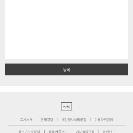
PC버전
회사소개
윤리강령
개인정보처리방침
이용자위원회
청소년보호정책
정정·반론보도
기사심의규정
불편신고