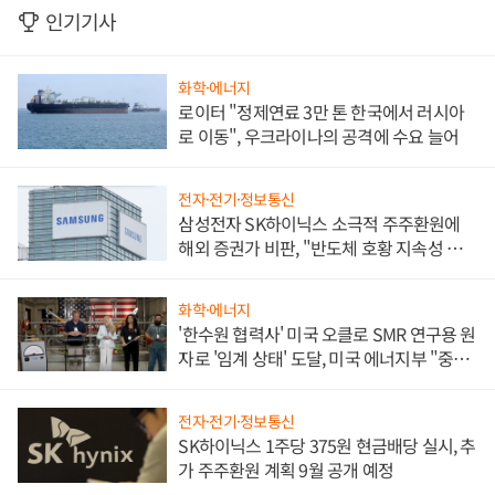
인기기사
화학·에너지
로이터 "정제연료 3만 톤 한국에서 러시아
로 이동", 우크라이나의 공격에 수요 늘어
전자·전기·정보통신
삼성전자 SK하이닉스 소극적 주주환원에
해외 증권가 비판, "반도체 호황 지속성 의
문"
화학·에너지
'한수원 협력사' 미국 오클로 SMR 연구용 원
자로 '임계 상태' 도달, 미국 에너지부 "중요
한 이정표"
전자·전기·정보통신
SK하이닉스 1주당 375원 현금배당 실시, 추
가 주주환원 계획 9월 공개 예정