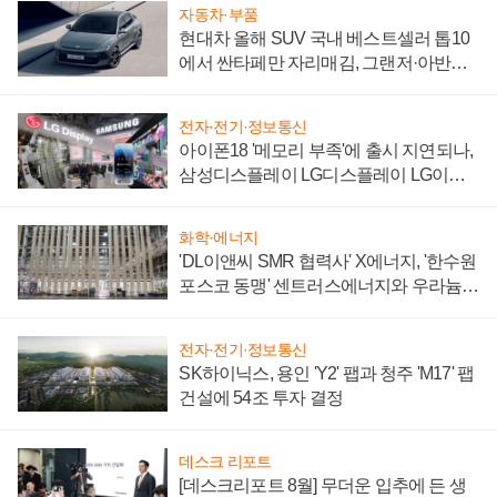
자동차·부품
현대차 올해 SUV 국내 베스트셀러 톱10
에서 싼타페만 자리매김, 그랜저·아반떼
'세단 쌍끌이'로 내수 방어
전자·전기·정보통신
아이폰18 '메모리 부족'에 출시 지연되나,
삼성디스플레이 LG디스플레이 LG이노
텍 '탈애플' 수익 다각화 속도
화학·에너지
'DL이앤씨 SMR 협력사' X에너지, '한수원
포스코 동맹' 센트러스에너지와 우라늄
계약 체결
전자·전기·정보통신
SK하이닉스, 용인 'Y2' 팹과 청주 'M17' 팹
건설에 54조 투자 결정
데스크 리포트
[데스크리포트 8월] 무더운 입추에 든 생