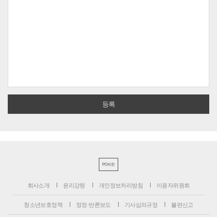
PC버전
회사소개
윤리강령
개인정보처리방침
이용자위원회
청소년보호정책
정정·반론보도
기사심의규정
불편신고