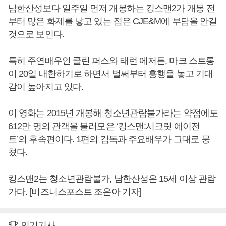
남한산성보다 일주일 먼저 개봉하는 킹스맨2가 개봉 전
부터 많은 화제를 낳고 있는 점은 CJE&M에 부담을 안길
것으로 보인다.
특히 주연배우인 콜린 퍼스와 태런 에저튼, 마크 스트롱
이 20일 내한하기로 하면서 벌써부터 흥행을 놓고 기대
감이 높아지고 있다.
이 영화는 2015년 개봉해 청소년관람불가라는 약점에도
612만 명의 관객을 불러모은 ‘킹스맨:시크릿 에이전
트’의 후속편이다. 1편의 감독과 주요배우가 그대로 뭉
쳤다.
킹스맨2는 청소년관람불가, 남한산성은 15세 이상 관람
가다. [비즈니스포스트 조은아 기자]
인기기사