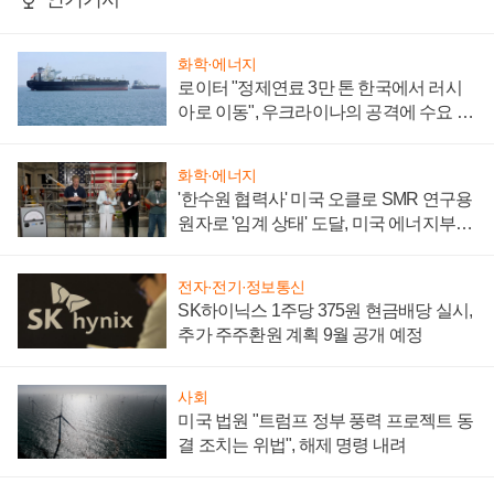
화학·에너지
로이터 "정제연료 3만 톤 한국에서 러시
아로 이동", 우크라이나의 공격에 수요 늘
어
화학·에너지
'한수원 협력사' 미국 오클로 SMR 연구용
원자로 '임계 상태' 도달, 미국 에너지부
"중요한 이정표"
전자·전기·정보통신
SK하이닉스 1주당 375원 현금배당 실시,
추가 주주환원 계획 9월 공개 예정
사회
미국 법원 "트럼프 정부 풍력 프로젝트 동
결 조치는 위법", 해제 명령 내려