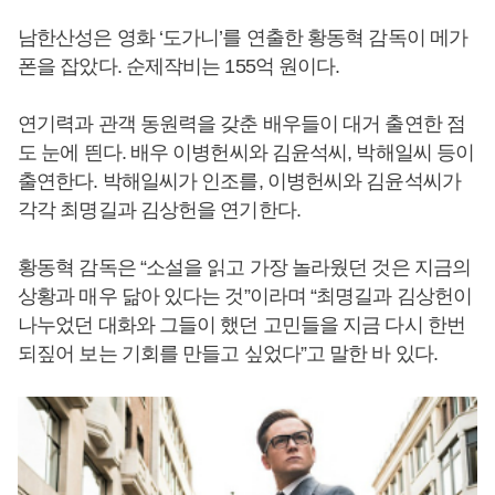
남한산성은 영화 ‘도가니’를 연출한 황동혁 감독이 메가
폰을 잡았다. 순제작비는 155억 원이다.
연기력과 관객 동원력을 갖춘 배우들이 대거 출연한 점
도 눈에 띈다. 배우 이병헌씨와 김윤석씨, 박해일씨 등이
출연한다. 박해일씨가 인조를, 이병헌씨와 김윤석씨가
각각 최명길과 김상헌을 연기한다.
황동혁 감독은 “소설을 읽고 가장 놀라웠던 것은 지금의
상황과 매우 닮아 있다는 것”이라며 “최명길과 김상헌이
나누었던 대화와 그들이 했던 고민들을 지금 다시 한번
되짚어 보는 기회를 만들고 싶었다”고 말한 바 있다.