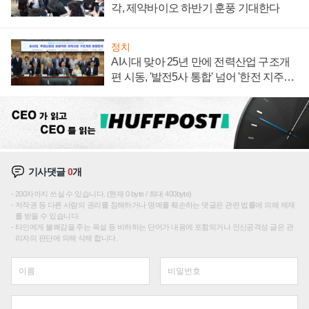
각, 제약바이오 하반기 훈풍 기대한다
정치
AI시대 맞아 25년 만에 전력산업 구조개
편 시동, '발전5사 통합' 넘어 '한전 지주사'
재편론도
기사댓글
0
개
200자까지 쓰실 수 있습니다. (현재 0 byte / 최대 400byte)
저작권 등 다른 사람의 권리를 침해하거나 명예를 훼손하는 댓글은 관련 법률에 의해 제재
를 받을 수 있습니다.
타인에게 불쾌감을 주는 욕설 등 비하하는 단어가 내용에 포함되거나 인신공격성 글은 관
리자의 판단에 의해 삭제 합니다.