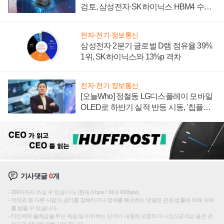
검토, 삼성전자·SK하이닉스 HBM4 수율
에 주도권 갈린다
전자·전기·정보통신
삼성전자 2분기 글로벌 D램 점유율 39%
1위, SK하이닉스와 13%p 격차
전자·전기·정보통신
[오늘Who] 정철동 LG디스플레이 모바일
OLED로 하반기 실적 반등 시동, '칩플레
이션'에 가격 인하 압박은 부담
기사댓글
0
개
200자까지 쓰실 수 있습니다. (현재 0 byte / 최대 400byte)
저작권 등 다른 사람의 권리를 침해하거나 명예를 훼손하는 댓글은 관련 법률에 의해 제재
를 받을 수 있습니다.
타인에게 불쾌감을 주는 욕설 등 비하하는 단어가 내용에 포함되거나 인신공격성 글은 관
리자의 판단에 의해 삭제 합니다.