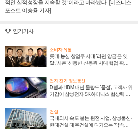
적인 실적성장을 지속할 것”이라고 바라봤다. [비즈니스
포스트 이승용 기자]
인기기사
소비자·유통
롯데·농심 창업주 시대 '라면 앙금'은 옛
말, '사촌' 신동빈·신동원 시대 협업 확대
일로
전자·전기·정보통신
D램과 HBM 내년 물량도 '품절', 고객사 위
기감이 삼성전자 SK하이닉스 협상력 더
키워
건설
국내외서 속도 붙는 원전 사업, 삼성물산·
현대건설·대우건설에 다가오는 '약속의
시간'