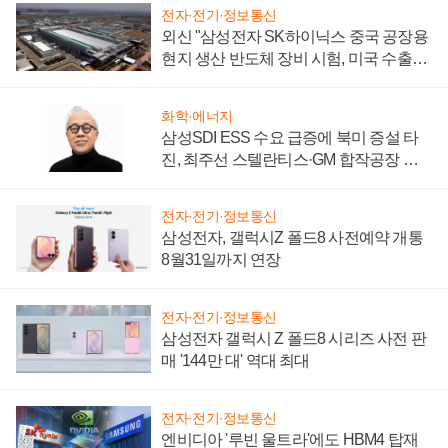
전자·전기·정보통신
외신 "삼성전자 SK하이닉스 중국 공장용
현지 생산 반도체 장비 시험, 미국 수출통
제 대비"
화학·에너지
삼성SDI ESS 수요 급증에 북미 증설 타
진, 최주선 스텔란티스·GM 합작공장 건
설 재추진하나
전자·전기·정보통신
삼성전자, 갤럭시Z 폴드8 사전예약 개통
8월31일까지 연장
전자·전기·정보통신
삼성전자 갤럭시 Z 폴드8 시리즈 사전 판
매 '144만 대' 역대 최대
전자·전기·정보통신
엔비디아 '루빈 울트라'에도 HBM4 탑재