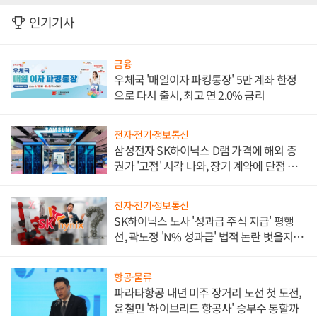
인기기사
금융
우체국 '매일이자 파킹통장' 5만 계좌 한정
으로 다시 출시, 최고 연 2.0% 금리
전자·전기·정보통신
삼성전자 SK하이닉스 D램 가격에 해외 증
권가 '고점' 시각 나와, 장기 계약에 단점 부
각
전자·전기·정보통신
SK하이닉스 노사 '성과급 주식 지급' 평행
선, 곽노정 'N% 성과급' 법적 논란 벗을지 주
목
항공·물류
파라타항공 내년 미주 장거리 노선 첫 도전,
윤철민 '하이브리드 항공사' 승부수 통할까