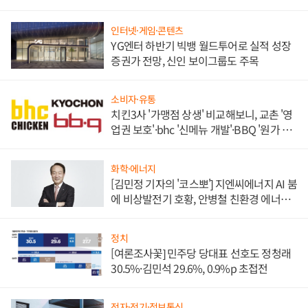
인터넷·게임·콘텐츠
YG엔터 하반기 빅뱅 월드투어로 실적 성장
증권가 전망, 신인 보이그룹도 주목
소비자·유통
치킨3사 '가맹점 상생' 비교해보니, 교촌 '영
업권 보호'·bhc '신메뉴 개발'·BBQ '원가 부
담'
화학·에너지
[김민정 기자의 '코스뽀'] 지엔씨에너지 AI 붐
에 비상발전기 호황, 안병철 친환경 에너지
발전전문기업 향한다
정치
[여론조사꽃] 민주당 당대표 선호도 정청래
30.5%·김민석 29.6%, 0.9%p 초접전
전자·전기·정보통신