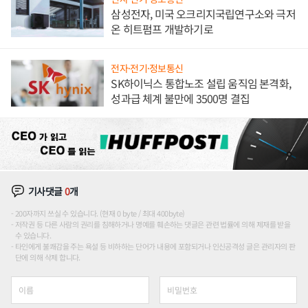
삼성전자, 미국 오크리지국립연구소와 극저
온 히트펌프 개발하기로
전자·전기·정보통신
SK하이닉스 통합노조 설립 움직임 본격화,
성과급 체계 불만에 3500명 결집
기사댓글
0
개
200자까지 쓰실 수 있습니다. (현재 0 byte / 최대 400byte)
저작권 등 다른 사람의 권리를 침해하거나 명예를 훼손하는 댓글은 관련 법률에 의해 제재를 받을
수 있습니다.
타인에게 불쾌감을 주는 욕설 등 비하하는 단어가 내용에 포함되거나 인신공격성 글은 관리자의 판
단에 의해 삭제 합니다.