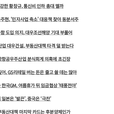
 강한 황창규, 통신비 인하 총대 멜까
주현, '민자사업 축소' 대응책 찾아 동분서주
함 도입 의지, 대우조선해양 기대 부풀어
산업 대우건설, 부동산대책 타격 덜 받는다
한국항공우주산업 분식회계 의혹에 초긴장
깊어, GS리테일 버는 돈은 줄고 쓸 데는 많아
 한국GM, 여름휴가 뒤 임금협상 '태풍전야'
일본은 ‘발끈’, 중국은 ‘극찬’
 부동산대책 마지막 카드는 후분양제인가