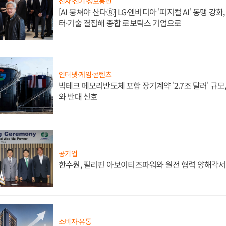
전자·전기·정보통신
[AI 뭉쳐야 산다⑧] LG·엔비디아 '피지컬 AI' 동맹 강
터·기술 결집해 종합 로보틱스 기업으로
인터넷·게임·콘텐츠
빅테크 메모리반도체 포함 장기계약 '2.7조 달러' 규모,
와 반대 신호
공기업
한수원, 필리핀 아보이티즈파워와 원전 협력 양해각서
소비자·유통