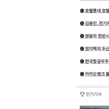
● 호텔롯데 호텔
● 김용민, 전기
● 쌍용차 한온시
● 정지택의 두
● 한국항공우주
● 카카오뱅크 돌
인기기사