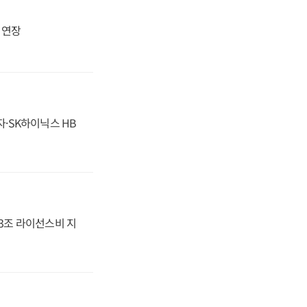
지 연장
자·SK하이닉스 HB
.3조 라이선스비 지