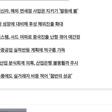
신라, 해외 면세점 사업권 지키기 '발등에 불'
차 성장에 대비해 후성 해외진출 확대
스템, 사드 여파로 중국진출 난항 겪어 애간장
산중공업 실적반등 계획에 먹구름 가득
산업 분식회계 의혹, 산업은행 불똥튈까 주시
풍에도 실거래자 비중 적어 '절반의 성공'