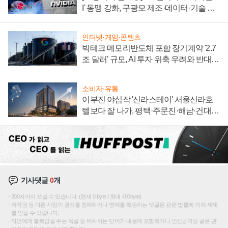
I' 동맹 강화, 구광모 제조·데이터·기술 결
집해 종합 로보틱스 기업으로
인터넷·게임·콘텐츠
빅테크 메모리반도체 포함 장기계약 '2.7
조 달러' 규모, AI 투자 위축 우려와 반대
신호
소비자·유통
이부진 야심작 '신라스테이' 서울신라호
텔보다 잘 나가, 평택·주문진·해남·건대로
성장판 더 넓힌다
기사댓글
0
개
200자까지 쓰실 수 있습니다. (현재 0 byte / 최대 400byte)
저작권 등 다른 사람의 권리를 침해하거나 명예를 훼손하는 댓글은 관련 법률에 의해 제재
를 받을 수 있습니다.
타인에게 불쾌감을 주는 욕설 등 비하하는 단어가 내용에 포함되거나 인신공격성 글은 관