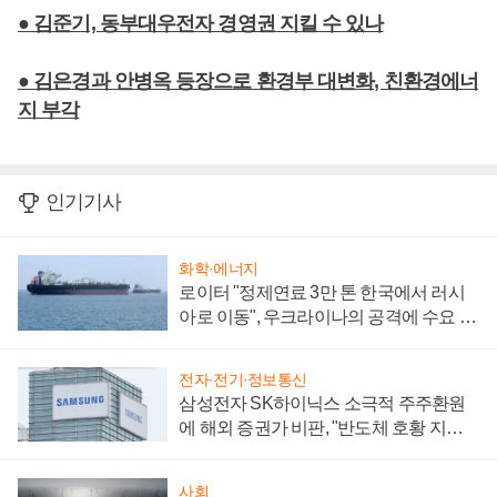
● 김준기, 동부대우전자 경영권 지킬 수 있나
● 김은경과 안병옥 등장으로 환경부 대변화, 친환경에너
지 부각
인기기사
화학·에너지
로이터 "정제연료 3만 톤 한국에서 러시
아로 이동", 우크라이나의 공격에 수요 늘
어
전자·전기·정보통신
삼성전자 SK하이닉스 소극적 주주환원
에 해외 증권가 비판, "반도체 호황 지속
성 의문"
사회