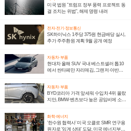
미국 법원 "트럼프 정부 풍력 프로젝트 동
결 조치는 위법", 해제 명령 내려
전자·전기·정보통신
SK하이닉스 1주당 375원 현금배당 실시,
추가 주주환원 계획 9월 공개 예정
자동차·부품
현대차 올해 SUV 국내 베스트셀러 톱10
에서 싼타페만 자리매김, 그랜저·아반떼
'세단 쌍끌이'로 내수 방어
자동차·부품
BYD코리아 가격 앞세워 수입차 4위 올랐
지만, BMW·벤츠보다 높은 공임비에 소비
자 불만 폭발
화학·에너지
'한수원 협력사' 미국 오클로 SMR 연구용
원자로 '임계 상태' 도달, 미국 에너지부