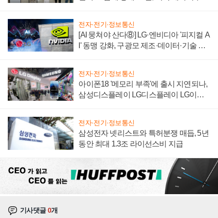
"중요한 이정표"
전자·전기·정보통신
[AI 뭉쳐야 산다⑧] LG·엔비디아 '피지컬 A
I' 동맹 강화, 구광모 제조·데이터·기술 결
집해 종합 로보틱스 기업으로
전자·전기·정보통신
아이폰18 '메모리 부족'에 출시 지연되나,
삼성디스플레이 LG디스플레이 LG이노
텍 '탈애플' 수익 다각화 속도
전자·전기·정보통신
삼성전자 넷리스트와 특허분쟁 매듭, 5년
동안 최대 1.3조 라이선스비 지급
기사댓글
0
개