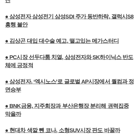
진
● 삼성전자 삼성전기 삼성SDI 주가 동반하락, 갤럭시S8
흥행 불안
● 김상곤 대입 대수술 예고, 떨고있는 메가스터디
● PC시장 선두다툼 치열, 삼성전자와 SK하이닉스 반도
체에 긍정적
● 삼성전자, ‘엑시노스’로 글로벌 AP시장에서 퀄컴과 정
면승부
● BNK금융, 지주회장과 부산은행장 분리해 권력집중
막을까
● 현대차 색깔 뺀 코나, 소형SUV시장 판도 바꿀까