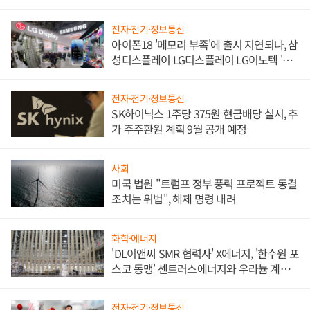
쌍끌이'로 내수 방어
전자·전기·정보통신
아이폰18 '메모리 부족'에 출시 지연되나, 삼
성디스플레이 LG디스플레이 LG이노텍 '탈
애플' 수익 다각화 속도
전자·전기·정보통신
SK하이닉스 1주당 375원 현금배당 실시, 추
가 주주환원 계획 9월 공개 예정
사회
미국 법원 "트럼프 정부 풍력 프로젝트 동결
조치는 위법", 해제 명령 내려
화학·에너지
'DL이앤씨 SMR 협력사' X에너지, '한수원 포
스코 동맹' 센트러스에너지와 우라늄 계약
체결
전자·전기·정보통신