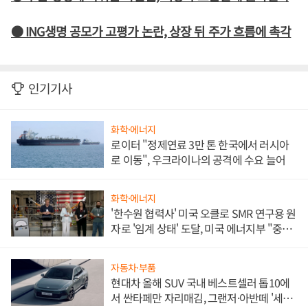
● ING생명 공모가 고평가 논란, 상장 뒤 주가 흐름에 촉각
인기기사
화학·에너지
로이터 "정제연료 3만 톤 한국에서 러시아
로 이동", 우크라이나의 공격에 수요 늘어
화학·에너지
'한수원 협력사' 미국 오클로 SMR 연구용 원
자로 '임계 상태' 도달, 미국 에너지부 "중요
한 이정표"
자동차·부품
현대차 올해 SUV 국내 베스트셀러 톱10에
서 싼타페만 자리매김, 그랜저·아반떼 '세단