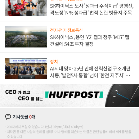
SK하이닉스 노사 '성과급 주식지급' 평행선,
곽노정 'N% 성과급' 법적 논란 벗을지 주목
전자·전기·정보통신
SK하이닉스, 용인 'Y2' 팹과 청주 'M17' 팹
건설에 54조 투자 결정
정치
AI시대 맞아 25년 만에 전력산업 구조개편
시동, '발전5사 통합' 넘어 '한전 지주사' 재편
론도
기사댓글
0
개
200자까지 쓰실 수 있습니다. (현재 0 byte / 최대 400byte)
저작권 등 다른 사람의 권리를 침해하거나 명예를 훼손하는 댓글은 관련 법률에 의해 제재를 받을
수 있습니다.