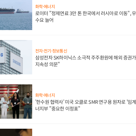
화학·에너지
로이터 "정제연료 3만 톤 한국에서 러시아로 이동",
수요 늘어
전자·전기·정보통신
삼성전자 SK하이닉스 소극적 주주환원에 해외 증권가 
지속성 의문"
화학·에너지
'한수원 협력사' 미국 오클로 SMR 연구용 원자로 '임계 
너지부 "중요한 이정표"