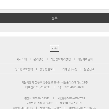
PC버전
회사소개
윤리강령
개인정보처리방침
이용자위원회
청소년보호정책
정정·반론보도
기사심의규정
불편신고
서울특별시 성동구 성수일로 39-34 서울숲더스페이스 12층
대표전화 : 1800-6522
팩스 : 070-4015-8658
편집국 : 070-4010-8512
사업본부 : 070-4010-7078
등록번호 : 서울 아 02897
제호 : 비즈니스포스트
등록일: 2013.11.13
발행·편집인 : 강석운
발행일자: 2013년 12월 2일