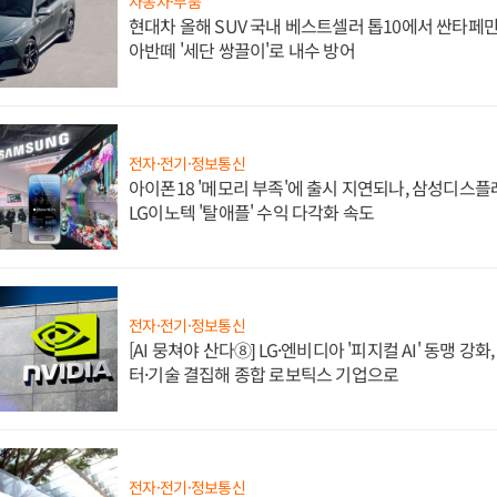
자동차·부품
현대차 올해 SUV 국내 베스트셀러 톱10에서 싼타페만
아반떼 '세단 쌍끌이'로 내수 방어
전자·전기·정보통신
아이폰18 '메모리 부족'에 출시 지연되나, 삼성디스
LG이노텍 '탈애플' 수익 다각화 속도
전자·전기·정보통신
[AI 뭉쳐야 산다⑧] LG·엔비디아 '피지컬 AI' 동맹 강
터·기술 결집해 종합 로보틱스 기업으로
전자·전기·정보통신