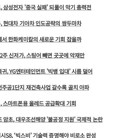
, 삼성전자 '중국 실패' 되풀이 막기 총력전
, 현대차 기아차 인도공략의 쌍두마차
에서 한화케미칼의 새로운 기회 잡을까
52주 신저가, 스팅어 빼면 곳곳에 악재만
복귀, YG엔터테인먼트 '빅뱅 입대' 시름 덜어
천주공1단지 재건축사업 갈수록 골치 아파
, 스마트폰용 올레드 공급확대 기회
또 암초, 대우조선해양 '불공정 지원' 국제적 논란
시S8, ‘빅스비’ 기술력 증명해야 비로소 완성