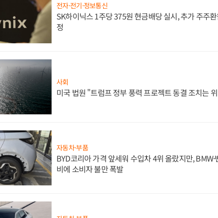
전자·전기·정보통신
SK하이닉스 1주당 375원 현금배당 실시, 추가 주주환
정
사회
미국 법원 "트럼프 정부 풍력 프로젝트 동결 조치는 위
자동차·부품
BYD코리아 가격 앞세워 수입차 4위 올랐지만, BMW
비에 소비자 불만 폭발