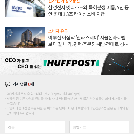
전자·전기·정보통신
삼성전자 넷리스트와 특허분쟁 매듭, 5년 동
안 최대 1.3조 라이선스비 지급
소비자·유통
이부진 야심작 '신라스테이' 서울신라호텔
보다 잘 나가, 평택·주문진·해남·건대로 성
장판 더 넓힌다
기사댓글
0
개
200자까지 쓰실 수 있습니다. (현재 0 byte / 최대 400byte)
저작권 등 다른 사람의 권리를 침해하거나 명예를 훼손하는 댓글은 관련 법률에 의해 제재를 받을
수 있습니다.
타인에게 불쾌감을 주는 욕설 등 비하하는 단어가 내용에 포함되거나 인신공격성 글은 관리자의 판
단에 의해 삭제 합니다.