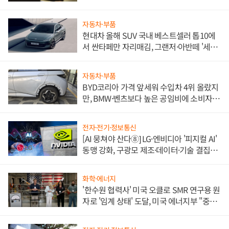
자동차·부품
현대차 올해 SUV 국내 베스트셀러 톱10에
서 싼타페만 자리매김, 그랜저·아반떼 '세단
쌍끌이'로 내수 방어
자동차·부품
BYD코리아 가격 앞세워 수입차 4위 올랐지
만, BMW·벤츠보다 높은 공임비에 소비자
불만 폭발
전자·전기·정보통신
[AI 뭉쳐야 산다⑧] LG·엔비디아 '피지컬 AI'
동맹 강화, 구광모 제조·데이터·기술 결집
해 종합 로보틱스 기업으로
화학·에너지
'한수원 협력사' 미국 오클로 SMR 연구용 원
자로 '임계 상태' 도달, 미국 에너지부 "중요
한 이정표"