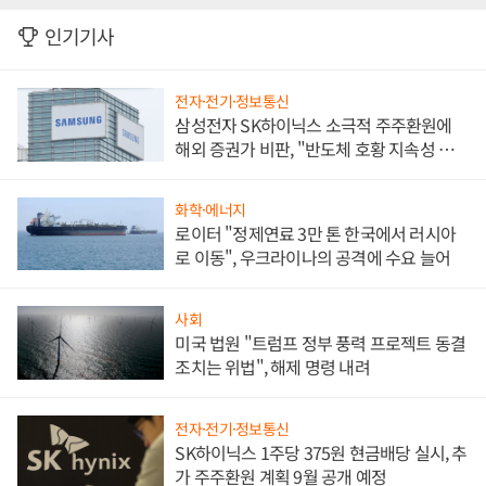
인기기사
전자·전기·정보통신
삼성전자 SK하이닉스 소극적 주주환원에
해외 증권가 비판, "반도체 호황 지속성 의
문"
화학·에너지
로이터 "정제연료 3만 톤 한국에서 러시아
로 이동", 우크라이나의 공격에 수요 늘어
사회
미국 법원 "트럼프 정부 풍력 프로젝트 동결
조치는 위법", 해제 명령 내려
전자·전기·정보통신
SK하이닉스 1주당 375원 현금배당 실시, 추
가 주주환원 계획 9월 공개 예정