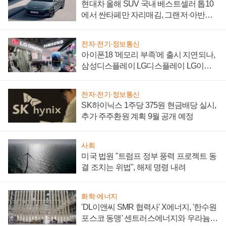
현대차 올해 SUV 국내 베스트셀러 톱10
에서 싼타페만 자리매김, 그랜저·아반떼
'세단 쌍끌이'로 내수 방어
전자·전기·정보통신
아이폰18 '메모리 부족'에 출시 지연되나,
삼성디스플레이 LG디스플레이 LG이노
텍 '탈애플' 수익 다각화 속도
전자·전기·정보통신
SK하이닉스 1주당 375원 현금배당 실시,
추가 주주환원 계획 9월 공개 예정
사회
미국 법원 "트럼프 정부 풍력 프로젝트 동
결 조치는 위법", 해제 명령 내려
화학·에너지
'DL이앤씨 SMR 협력사' X에너지, '한수원
포스코 동맹' 센트러스에너지와 우라늄