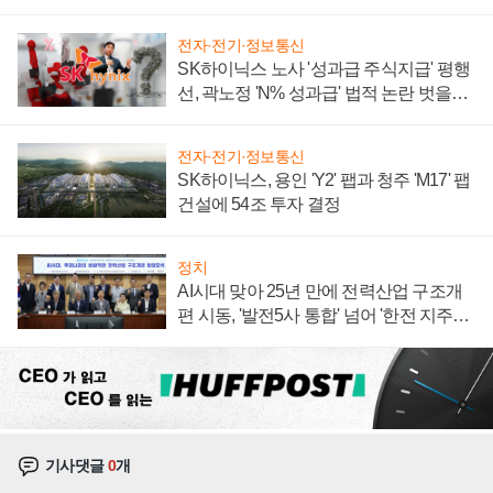
계약 체결
전자·전기·정보통신
SK하이닉스 노사 '성과급 주식지급' 평행
선, 곽노정 'N% 성과급' 법적 논란 벗을지
주목
전자·전기·정보통신
SK하이닉스, 용인 'Y2' 팹과 청주 'M17' 팹
건설에 54조 투자 결정
정치
AI시대 맞아 25년 만에 전력산업 구조개
편 시동, '발전5사 통합' 넘어 '한전 지주사'
재편론도
기사댓글
0
개