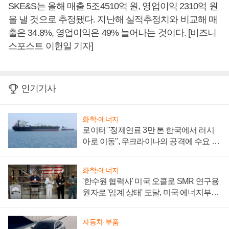
SKE&S는 올해 매출 5조4510억 원, 영업이익 2310억 원
을 낼 것으로 추정됐다. 지난해 실적추정치와 비교해 매
출은 34.8%, 영업이익은 49% 늘어나는 것이다. [비즈니
스포스트 이헌일 기자]
인기기사
화학·에너지
로이터 "정제연료 3만 톤 한국에서 러시
아로 이동", 우크라이나의 공격에 수요 늘
어
화학·에너지
'한수원 협력사' 미국 오클로 SMR 연구용
원자로 '임계 상태' 도달, 미국 에너지부
"중요한 이정표"
자동차·부품