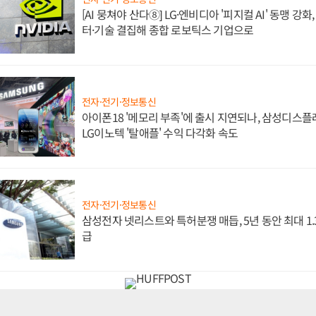
[AI 뭉쳐야 산다⑧] LG·엔비디아 '피지컬 AI' 동맹 강
터·기술 결집해 종합 로보틱스 기업으로
전자·전기·정보통신
아이폰18 '메모리 부족'에 출시 지연되나, 삼성디스
LG이노텍 '탈애플' 수익 다각화 속도
전자·전기·정보통신
삼성전자 넷리스트와 특허분쟁 매듭, 5년 동안 최대 1
급