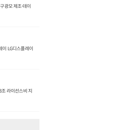
화, 구광모 제조·데이
플레이 LG디스플레이
.3조 라이선스비 지