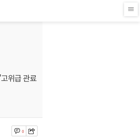
 "고위급 관료
0