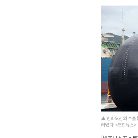
▲ 한화오션의 수출형
러냈다. <연합뉴스>