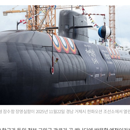
 잠수함 장영실함이 2025년 11월22일 경남 거제시 한화오션 조선소에서 열