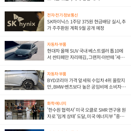
전자·전기·정보통신
SK하이닉스 1주당 375원 현금배당 실시, 추
가 주주환원 계획 9월 공개 예정
자동차·부품
현대차 올해 SUV 국내 베스트셀러 톱10에
서 싼타페만 자리매김, 그랜저·아반떼 '세단
쌍끌이'로 내수 방어
자동차·부품
BYD코리아 가격 앞세워 수입차 4위 올랐지
만, BMW·벤츠보다 높은 공임비에 소비자
불만 폭발
화학·에너지
'한수원 협력사' 미국 오클로 SMR 연구용 원
자로 '임계 상태' 도달, 미국 에너지부 "중요
한 이정표"