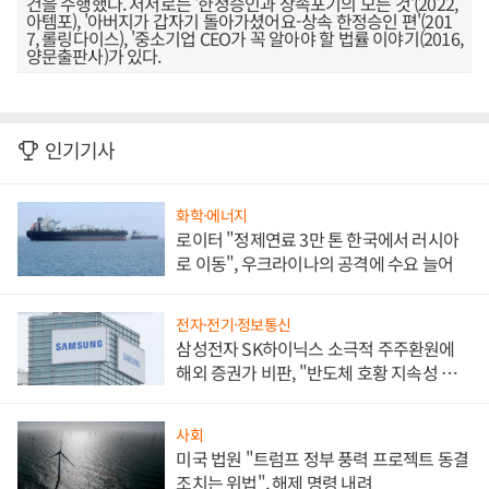
건을 수행했다. 저서로는 '한정승인과 상속포기의 모든 것'(2022,
아템포), '아버지가 갑자기 돌아가셨어요-상속 한정승인 편'(201
7, 롤링다이스), '중소기업 CEO가 꼭 알아야 할 법률 이야기(2016,
양문출판사)가 있다.
인기기사
화학·에너지
로이터 "정제연료 3만 톤 한국에서 러시아
로 이동", 우크라이나의 공격에 수요 늘어
전자·전기·정보통신
삼성전자 SK하이닉스 소극적 주주환원에
해외 증권가 비판, "반도체 호황 지속성 의
문"
사회
미국 법원 "트럼프 정부 풍력 프로젝트 동결
조치는 위법", 해제 명령 내려