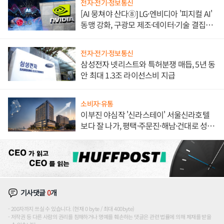
전자·전기·정보통신
[AI 뭉쳐야 산다⑧] LG·엔비디아 '피지컬 AI'
동맹 강화, 구광모 제조·데이터·기술 결집
해 종합 로보틱스 기업으로
전자·전기·정보통신
삼성전자 넷리스트와 특허분쟁 매듭, 5년 동
안 최대 1.3조 라이선스비 지급
소비자·유통
이부진 야심작 '신라스테이' 서울신라호텔
보다 잘 나가, 평택·주문진·해남·건대로 성
장판 더 넓힌다
기사댓글
0
개
200자까지 쓰실 수 있습니다. (현재 0 byte / 최대 400byte)
저작권 등 다른 사람의 권리를 침해하거나 명예를 훼손하는 댓글은 관련 법률에 의해 제재를 받을