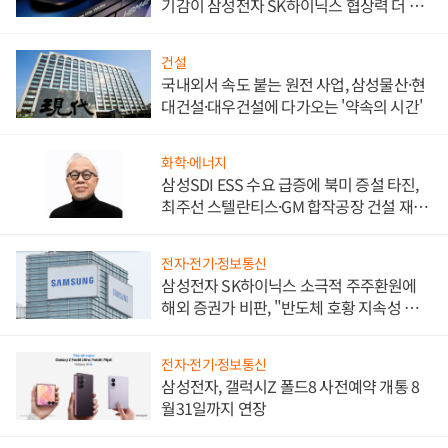
기감이 삼성전자 SK하이닉스 협상력 더 키
워
건설
국내외서 속도 붙는 원전 사업, 삼성물산·현
대건설·대우건설에 다가오는 '약속의 시간'
화학·에너지
삼성SDI ESS 수요 급증에 북미 증설 타진,
최주선 스텔란티스·GM 합작공장 건설 재추
진하나
전자·전기·정보통신
삼성전자 SK하이닉스 소극적 주주환원에
해외 증권가 비판, "반도체 호황 지속성 의
문"
전자·전기·정보통신
삼성전자, 갤럭시Z 폴드8 사전예약 개통 8
월31일까지 연장