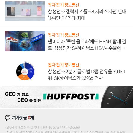
전자·전기·정보통신
삼성전자 갤럭시 Z 폴드8 시리즈 사전 판매
'144만 대' 역대 최대
전자·전기·정보통신
엔비디아 '루빈 울트라'에도 HBM4 탑재 검
토, 삼성전자·SK하이닉스 HBM4 수율에 주
도권 갈린다
전자·전기·정보통신
삼성전자 2분기 글로벌 D램 점유율 39% 1
위, SK하이닉스와 13%p 격차
기사댓글
0
개
200자까지 쓰실 수 있습니다. (현재 0 byte / 최대 400byte)
저작권 등 다른 사람의 권리를 침해하거나 명예를 훼손하는 댓글은 관련 법률에 의해 제재를 받을