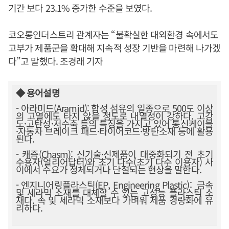
기간 보다 23.1% 증가한 수준을 보였다.
코오롱인더스트리 관계자는 “불확실한 대외환경 속에서도
고부가 제품군을 확대해 지속적 성장 기반을 마련해 나가겠
다”고 말했다. 조경래 기자
◆ 용어설명
- 아라미드(Aramid): 합성 섬유의 일종으로 500도 이상
의 고열에도 타지 않을 정도로 내열성이 강하다. 고강
도·고탄성·저수축 등의 특징을 가지고 있어 통신케이블
·자동차 브레이크 패드·타이어코드·방탄소재 등에 활용
된다.
- 캐즘(Chasm): 신기술·신제품이 대중화되기 전 초기
수용자(얼리어답터)와 초기 다수(초기 다수 이용자) 사
이에서 수요가 정체되거나 단절되는 현상을 말한다.
- 엔지니어링플라스틱(EP, Engineering Plastic): 금속
및 세라믹 소재를 대체할 수 있는 고성능 플라스틱 소
재다. 속 및 세라믹 소재보다 가벼워 제품 경량화에 유
리하다.