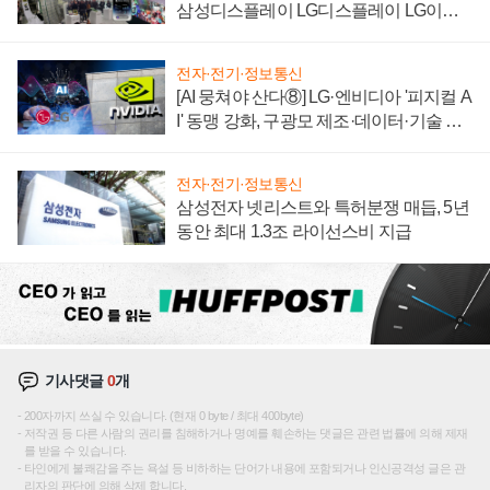
삼성디스플레이 LG디스플레이 LG이노
텍 '탈애플' 수익 다각화 속도
전자·전기·정보통신
[AI 뭉쳐야 산다⑧] LG·엔비디아 '피지컬 A
I' 동맹 강화, 구광모 제조·데이터·기술 결
집해 종합 로보틱스 기업으로
전자·전기·정보통신
삼성전자 넷리스트와 특허분쟁 매듭, 5년
동안 최대 1.3조 라이선스비 지급
기사댓글
0
개
200자까지 쓰실 수 있습니다. (현재 0 byte / 최대 400byte)
저작권 등 다른 사람의 권리를 침해하거나 명예를 훼손하는 댓글은 관련 법률에 의해 제재
를 받을 수 있습니다.
타인에게 불쾌감을 주는 욕설 등 비하하는 단어가 내용에 포함되거나 인신공격성 글은 관
리자의 판단에 의해 삭제 합니다.