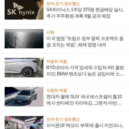
전자·전기·정보통신
SK하이닉스 1주당 375원 현금배당 실시,
추가 주주환원 계획 9월 공개 예정
사회
미국 법원 "트럼프 정부 풍력 프로젝트 동
결 조치는 위법", 해제 명령 내려
자동차·부품
BYD코리아 가격 앞세워 수입차 4위 올랐
지만, BMW·벤츠보다 높은 공임비에 소비
자 불만 폭발
자동차·부품
현대차 올해 SUV 국내 베스트셀러 톱10
에서 싼타페만 자리매김, 그랜저·아반떼
'세단 쌍끌이'로 내수 방어
전자·전기·정보통신
아이폰18 '메모리 부족'에 출시 지연되나,