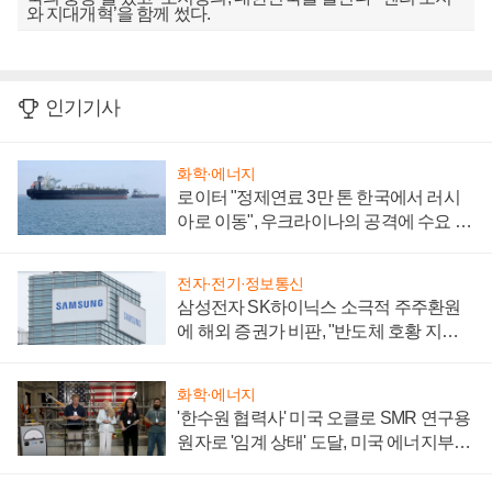
와 지대개혁’을 함께 썼다.
인기기사
화학·에너지
로이터 "정제연료 3만 톤 한국에서 러시
아로 이동", 우크라이나의 공격에 수요 늘
어
전자·전기·정보통신
삼성전자 SK하이닉스 소극적 주주환원
에 해외 증권가 비판, "반도체 호황 지속
성 의문"
화학·에너지
'한수원 협력사' 미국 오클로 SMR 연구용
원자로 '임계 상태' 도달, 미국 에너지부
"중요한 이정표"