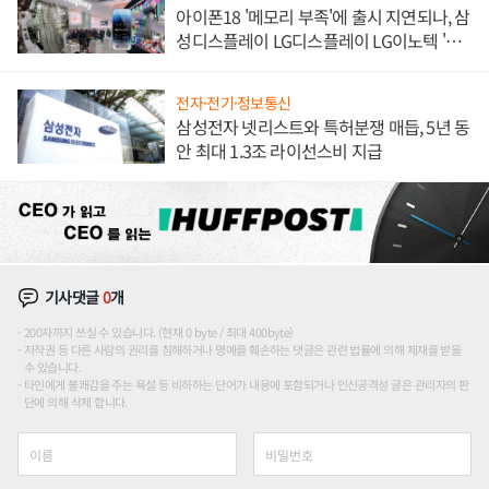
아이폰18 '메모리 부족'에 출시 지연되나, 삼
성디스플레이 LG디스플레이 LG이노텍 '탈
애플' 수익 다각화 속도
전자·전기·정보통신
삼성전자 넷리스트와 특허분쟁 매듭, 5년 동
안 최대 1.3조 라이선스비 지급
기사댓글
0
개
200자까지 쓰실 수 있습니다. (현재 0 byte / 최대 400byte)
저작권 등 다른 사람의 권리를 침해하거나 명예를 훼손하는 댓글은 관련 법률에 의해 제재를 받을
수 있습니다.
타인에게 불쾌감을 주는 욕설 등 비하하는 단어가 내용에 포함되거나 인신공격성 글은 관리자의 판
단에 의해 삭제 합니다.