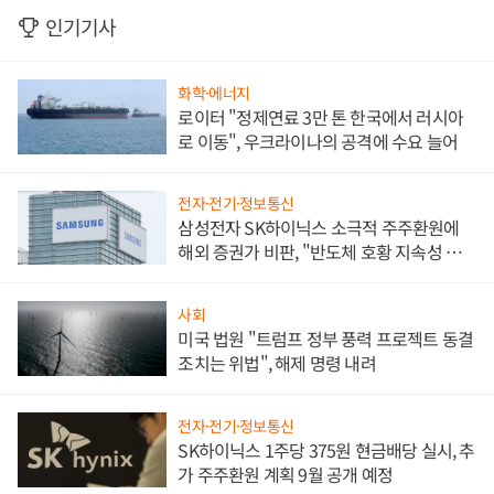
인기기사
화학·에너지
로이터 "정제연료 3만 톤 한국에서 러시아
로 이동", 우크라이나의 공격에 수요 늘어
전자·전기·정보통신
삼성전자 SK하이닉스 소극적 주주환원에
해외 증권가 비판, "반도체 호황 지속성 의
문"
사회
미국 법원 "트럼프 정부 풍력 프로젝트 동결
조치는 위법", 해제 명령 내려
전자·전기·정보통신
SK하이닉스 1주당 375원 현금배당 실시, 추
가 주주환원 계획 9월 공개 예정