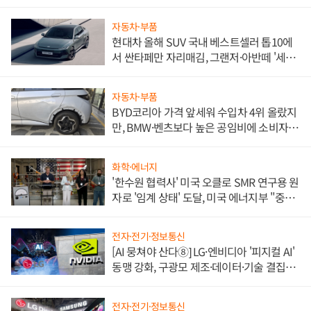
자동차·부품
현대차 올해 SUV 국내 베스트셀러 톱10에
서 싼타페만 자리매김, 그랜저·아반떼 '세단
쌍끌이'로 내수 방어
자동차·부품
BYD코리아 가격 앞세워 수입차 4위 올랐지
만, BMW·벤츠보다 높은 공임비에 소비자
불만 폭발
화학·에너지
'한수원 협력사' 미국 오클로 SMR 연구용 원
자로 '임계 상태' 도달, 미국 에너지부 "중요
한 이정표"
전자·전기·정보통신
[AI 뭉쳐야 산다⑧] LG·엔비디아 '피지컬 AI'
동맹 강화, 구광모 제조·데이터·기술 결집
해 종합 로보틱스 기업으로
전자·전기·정보통신