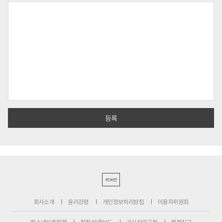
PC버전
회사소개
윤리강령
개인정보처리방침
이용자위원회
청소년보호정책
정정·반론보도
기사심의규정
불편신고