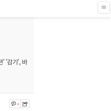
 '감기', 바
0