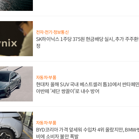
전자·전기·정보통신
SK하이닉스 1주당 375원 현금배당 실시, 추가 주주환
정
자동차·부품
현대차 올해 SUV 국내 베스트셀러 톱10에서 싼타페만
아반떼 '세단 쌍끌이'로 내수 방어
자동차·부품
BYD코리아 가격 앞세워 수입차 4위 올랐지만, BMW
비에 소비자 불만 폭발