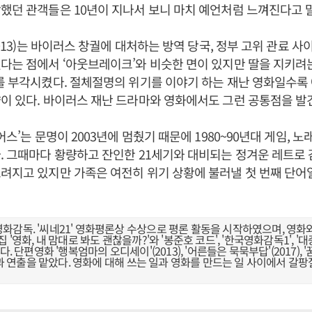
했던 관객들은 10년이 지나서 보니 마치 예언처럼 느껴진다고 
2013)는 바이러스 창궐에 대처하는 방역 당국, 정부 고위 관료 
다는 점에서 ‘아웃브레이크’와 비슷한 면이 있지만 딸을 지키려는
를 부각시켰다. 절체절명의 위기를 이야기 하는 재난 영화일수록
이 있다. 바이러스 재난 드라마와 영화에서도 그런 공통점을 발
어스’는 문명이 2003년에 멈췄기 때문에 1980~90년대 게임, 노
. 그때마다 황량하고 잔인한 21세기와 대비되는 정겨운 레트로 
려지고 있지만 가족은 여전히 위기 상황에 불러낼 첫 번째 단어일
화감독. '씨네21' 영화평론상 수상으로 평론 활동을 시작하였으며, 영화
 '영화, 내 맘대로 봐도 괜찮을까?'와 '봉준호 코드', '한국영화감독1', 
다. 단편영화 '행복엄마의 오디세이'(2013), '어른들은 묵묵부답'(2017), 
각본과 연출을 맡았다. 영화에 대해 쓰는 일과 영화를 만드는 일 사이에서 갈