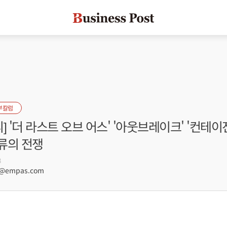
부칼럼
피] '더 라스트 오브 어스' '아웃브레이크' '컨테이젼'
류의 전쟁
8
e@empas.com