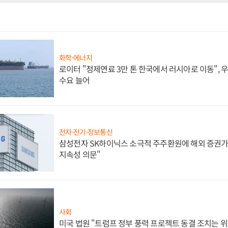
화학·에너지
로이터 "정제연료 3만 톤 한국에서 러시아로 이동",
수요 늘어
전자·전기·정보통신
삼성전자 SK하이닉스 소극적 주주환원에 해외 증권가 
지속성 의문"
사회
미국 법원 "트럼프 정부 풍력 프로젝트 동결 조치는 위