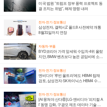
미국 법원 "트럼프 정부 풍력 프로젝트 동
결 조치는 위법", 해제 명령 내려
전자·전기·정보통신
삼성전자, 갤럭시Z 폴드8 사전예약 개통
8월31일까지 연장
자동차·부품
BYD코리아 가격 앞세워 수입차 4위 올랐
지만, BMW·벤츠보다 높은 공임비에 소비
자 불만 폭발
전자·전기·정보통신
엔비디아 '루빈 울트라'에도 HBM4 탑재
검토, 삼성전자·SK하이닉스 HBM4 수율
에 주도권 갈린다
전자·전기·정보통신
[AI 뭉쳐야 산다⑧] LG·엔비디아 '피지컬 A
I' 동맹 강화, 구광모 제조·데이터·기술 결