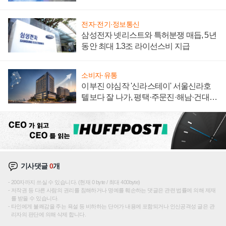
집해 종합 로보틱스 기업으로
전자·전기·정보통신
삼성전자 넷리스트와 특허분쟁 매듭, 5년
동안 최대 1.3조 라이선스비 지급
소비자·유통
이부진 야심작 '신라스테이' 서울신라호
텔보다 잘 나가, 평택·주문진·해남·건대로
성장판 더 넓힌다
기사댓글
0
개
200자까지 쓰실 수 있습니다. (현재 0 byte / 최대 400byte)
저작권 등 다른 사람의 권리를 침해하거나 명예를 훼손하는 댓글은 관련 법률에 의해 제재
를 받을 수 있습니다.
타인에게 불쾌감을 주는 욕설 등 비하하는 단어가 내용에 포함되거나 인신공격성 글은 관
리자의 판단에 의해 삭제 합니다.