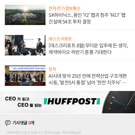
전자·전기·정보통신
SK하이닉스, 용인 'Y2' 팹과 청주 'M17' 팹
건설에 54조 투자 결정
데스크 리포트
[데스크리포트 8월] 무더운 입추에 든 생각,
제약바이오 하반기 훈풍 기대한다
정치
AI시대 맞아 25년 만에 전력산업 구조개편
시동, '발전5사 통합' 넘어 '한전 지주사' 재편
론도
기사댓글
0
개
200자까지 쓰실 수 있습니다. (현재 0 byte / 최대 400byte)