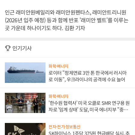
인근 래미안원베일리와 래미안원펜타스, 래미안트리니원
(2026년 입주 예정) 등과 함께 반포 '래미안 벨트'를 이루는
곳 가운데 하나이기도 하다. 김환 기자
인기기사
화학·에너지
로이터 "정제연료 3만 톤 한국에서 러시아
로 이동", 우크라이나의 공격에 수요 늘어
화학·에너지
'한수원 협력사' 미국 오클로 SMR 연구용 원
자로 '임계 상태' 도달, 미국 에너지부 "중요
한 이정표"
전자·전기·정보통신
SK하이닉스 1주당 375원 현금배당 실시, 추