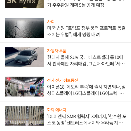
가 주주환원 계획 9월 공개 예정
사회
미국 법원 "트럼프 정부 풍력 프로젝트 동결
조치는 위법", 해제 명령 내려
자동차·부품
현대차 올해 SUV 국내 베스트셀러 톱10에
서 싼타페만 자리매김, 그랜저·아반떼 '세단
쌍끌이'로 내수 방어
전자·전기·정보통신
아이폰18 '메모리 부족'에 출시 지연되나, 삼
성디스플레이 LG디스플레이 LG이노텍 '탈
애플' 수익 다각화 속도
화학·에너지
'DL이앤씨 SMR 협력사' X에너지, '한수원 포
스코 동맹' 센트러스에너지와 우라늄 계약
체결