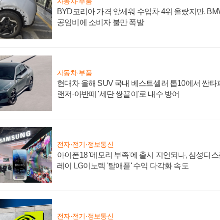
자동차·부품
BYD코리아 가격 앞세워 수입차 4위 올랐지만, B
공임비에 소비자 불만 폭발
자동차·부품
현대차 올해 SUV 국내 베스트셀러 톱10에서 싼타
랜저·아반떼 '세단 쌍끌이'로 내수 방어
전자·전기·정보통신
아이폰18 '메모리 부족'에 출시 지연되나, 삼성디
레이 LG이노텍 '탈애플' 수익 다각화 속도
전자·전기·정보통신