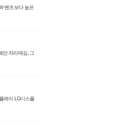
MW·벤츠보다 높은
페만 자리매김, 그
스플레이 LG디스플