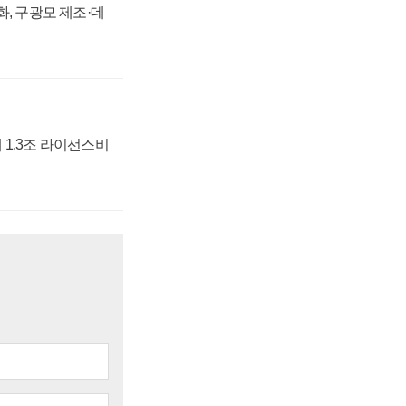
강화, 구광모 제조·데
 1.3조 라이선스비