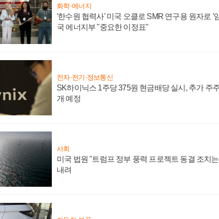
화학·에너지
'한수원 협력사' 미국 오클로 SMR 연구용 원자로 '임
국 에너지부 "중요한 이정표"
전자·전기·정보통신
SK하이닉스 1주당 375원 현금배당 실시, 추가 주
개 예정
사회
미국 법원 "트럼프 정부 풍력 프로젝트 동결 조치는 
내려