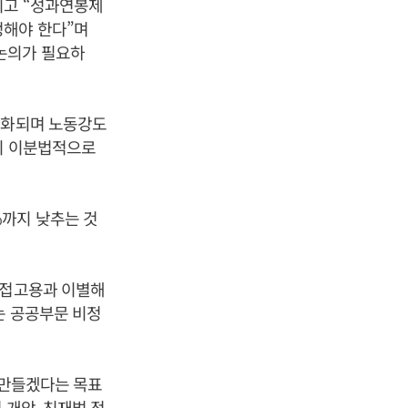
리고 “성과연봉제
정해야 한다”며
논의가 필요하
강화되며 노동강도
이 이분법적으로
%까지 낮추는 것
간접고용과 이별해
는 공공부문 비정
 만들겠다는 목표
 개악, 친재벌 정