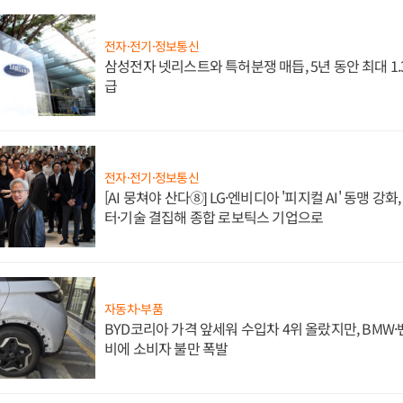
전자·전기·정보통신
삼성전자 넷리스트와 특허분쟁 매듭, 5년 동안 최대 1
급
전자·전기·정보통신
[AI 뭉쳐야 산다⑧] LG·엔비디아 '피지컬 AI' 동맹 강
터·기술 결집해 종합 로보틱스 기업으로
자동차·부품
BYD코리아 가격 앞세워 수입차 4위 올랐지만, BMW
비에 소비자 불만 폭발