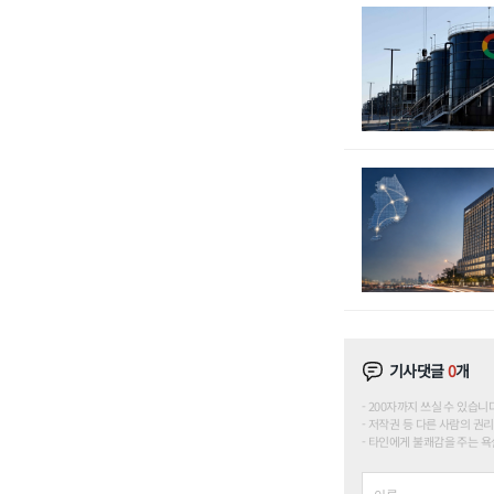
기사댓글
0
개
200자까지 쓰실 수 있습니다. (
저작권 등 다른 사람의 권리
타인에게 불쾌감을 주는 욕설