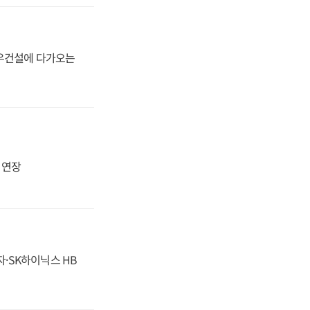
대우건설에 다가오는
지 연장
자·SK하이닉스 HB