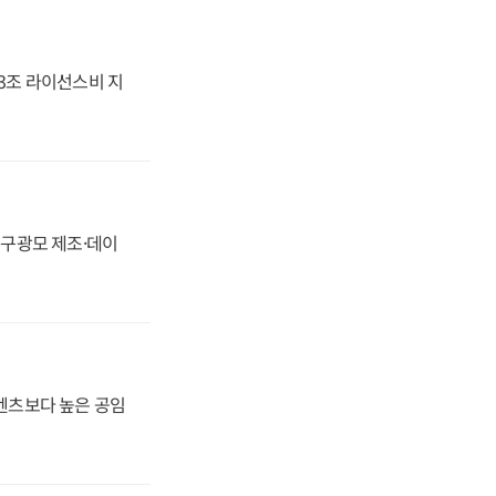
.3조 라이선스비 지
화, 구광모 제조·데이
·벤츠보다 높은 공임