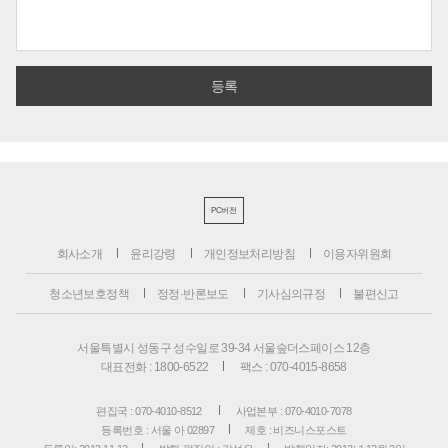
PC버전
회사소개
윤리강령
개인정보처리방침
이용자위원회
청소년보호정책
정정·반론보도
기사심의규정
불편신고
서울특별시 성동구 성수일로 39-34 서울숲더스페이스 12층
대표전화 : 1800-6522
팩스 : 070-4015-8658
편집국 : 070-4010-8512
사업본부 : 070-4010-7078
등록번호 : 서울 아 02897
제호 : 비즈니스포스트