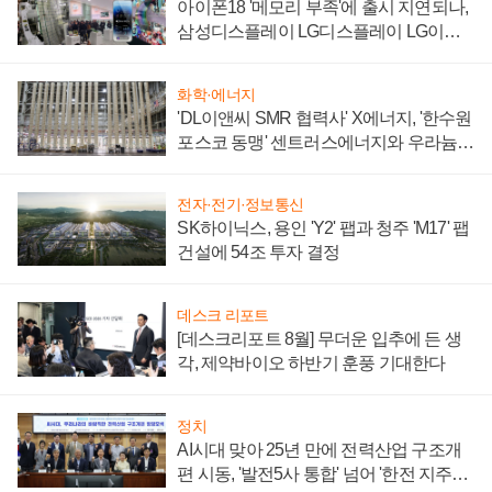
아이폰18 '메모리 부족'에 출시 지연되나,
삼성디스플레이 LG디스플레이 LG이노
텍 '탈애플' 수익 다각화 속도
화학·에너지
'DL이앤씨 SMR 협력사' X에너지, '한수원
포스코 동맹' 센트러스에너지와 우라늄
계약 체결
전자·전기·정보통신
SK하이닉스, 용인 'Y2' 팹과 청주 'M17' 팹
건설에 54조 투자 결정
데스크 리포트
[데스크리포트 8월] 무더운 입추에 든 생
각, 제약바이오 하반기 훈풍 기대한다
정치
AI시대 맞아 25년 만에 전력산업 구조개
편 시동, '발전5사 통합' 넘어 '한전 지주사'