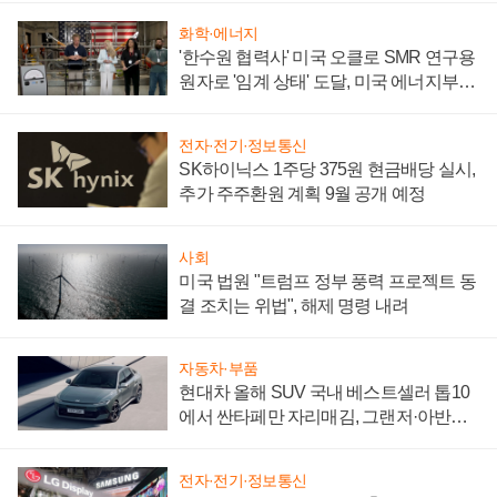
화학·에너지
'한수원 협력사' 미국 오클로 SMR 연구용
원자로 '임계 상태' 도달, 미국 에너지부
"중요한 이정표"
전자·전기·정보통신
SK하이닉스 1주당 375원 현금배당 실시,
추가 주주환원 계획 9월 공개 예정
사회
미국 법원 "트럼프 정부 풍력 프로젝트 동
결 조치는 위법", 해제 명령 내려
자동차·부품
현대차 올해 SUV 국내 베스트셀러 톱10
에서 싼타페만 자리매김, 그랜저·아반떼
'세단 쌍끌이'로 내수 방어
전자·전기·정보통신