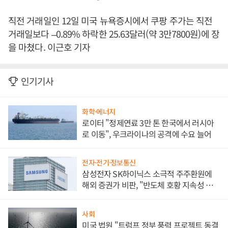
직전 거래일인 12일 미국 뉴욕증시에서 쿠팡 주가는 직전
거래일보다 –0.89% 하락한 25.63달러(약 3만7800원)에 장
을 마쳤다. 이근호 기자
인기기사
화학·에너지
로이터 "정제연료 3만 톤 한국에서 러시아
로 이동", 우크라이나의 공격에 수요 늘어
전자·전기·정보통신
삼성전자 SK하이닉스 소극적 주주환원에
해외 증권가 비판, "반도체 호황 지속성 의
문"
사회
미국 법원 "트럼프 정부 풍력 프로젝트 동결