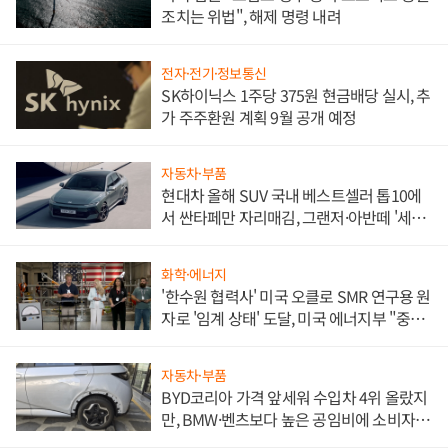
조치는 위법", 해제 명령 내려
전자·전기·정보통신
SK하이닉스 1주당 375원 현금배당 실시, 추
가 주주환원 계획 9월 공개 예정
자동차·부품
현대차 올해 SUV 국내 베스트셀러 톱10에
서 싼타페만 자리매김, 그랜저·아반떼 '세단
쌍끌이'로 내수 방어
화학·에너지
'한수원 협력사' 미국 오클로 SMR 연구용 원
자로 '임계 상태' 도달, 미국 에너지부 "중요
한 이정표"
자동차·부품
BYD코리아 가격 앞세워 수입차 4위 올랐지
만, BMW·벤츠보다 높은 공임비에 소비자
불만 폭발