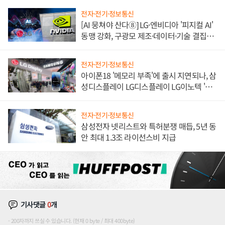
전자·전기·정보통신
[AI 뭉쳐야 산다⑧] LG·엔비디아 '피지컬 AI'
동맹 강화, 구광모 제조·데이터·기술 결집
해 종합 로보틱스 기업으로
전자·전기·정보통신
아이폰18 '메모리 부족'에 출시 지연되나, 삼
성디스플레이 LG디스플레이 LG이노텍 '탈
애플' 수익 다각화 속도
전자·전기·정보통신
삼성전자 넷리스트와 특허분쟁 매듭, 5년 동
안 최대 1.3조 라이선스비 지급
기사댓글
0
개
200자까지 쓰실 수 있습니다. (현재 0 byte / 최대 400byte)