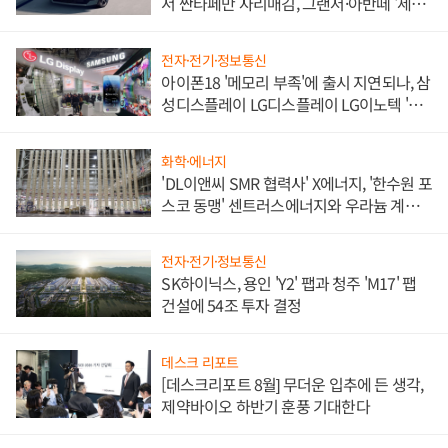
서 싼타페만 자리매김, 그랜저·아반떼 '세단
쌍끌이'로 내수 방어
전자·전기·정보통신
아이폰18 '메모리 부족'에 출시 지연되나, 삼
성디스플레이 LG디스플레이 LG이노텍 '탈
애플' 수익 다각화 속도
화학·에너지
'DL이앤씨 SMR 협력사' X에너지, '한수원 포
스코 동맹' 센트러스에너지와 우라늄 계약
체결
전자·전기·정보통신
SK하이닉스, 용인 'Y2' 팹과 청주 'M17' 팹
건설에 54조 투자 결정
데스크 리포트
[데스크리포트 8월] 무더운 입추에 든 생각,
제약바이오 하반기 훈풍 기대한다