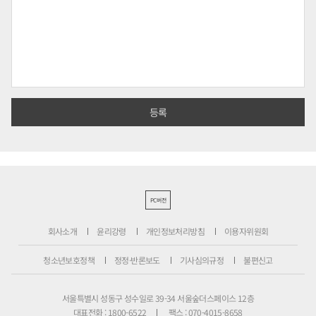
PC버전
회사소개
윤리강령
개인정보처리방침
이용자위원회
청소년보호정책
정정·반론보도
기사심의규정
불편신고
서울특별시 성동구 성수일로 39-34 서울숲더스페이스 12층
대표전화 : 1800-6522
팩스 : 070-4015-8658