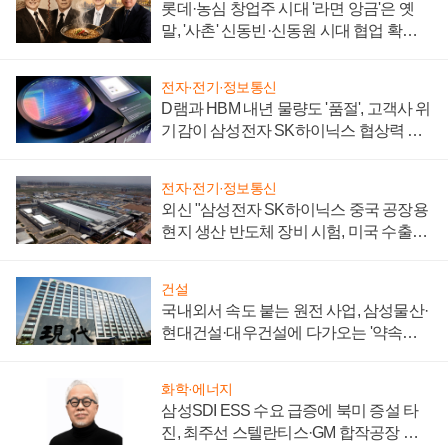
롯데·농심 창업주 시대 '라면 앙금'은 옛
말, '사촌' 신동빈·신동원 시대 협업 확대
일로
전자·전기·정보통신
D램과 HBM 내년 물량도 '품절', 고객사 위
기감이 삼성전자 SK하이닉스 협상력 더
키워
전자·전기·정보통신
외신 "삼성전자 SK하이닉스 중국 공장용
현지 생산 반도체 장비 시험, 미국 수출통
제 대비"
건설
국내외서 속도 붙는 원전 사업, 삼성물산·
현대건설·대우건설에 다가오는 '약속의
시간'
화학·에너지
삼성SDI ESS 수요 급증에 북미 증설 타
진, 최주선 스텔란티스·GM 합작공장 건