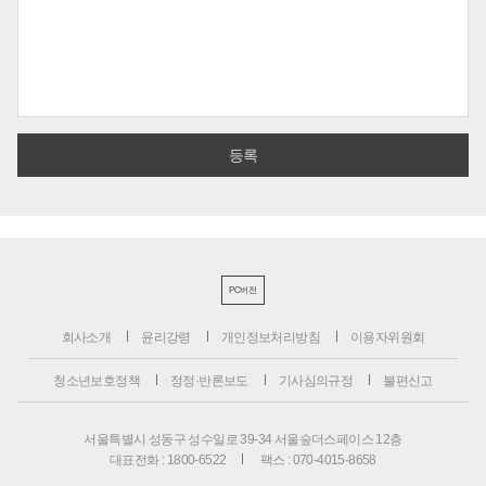
PC버전
회사소개
윤리강령
개인정보처리방침
이용자위원회
청소년보호정책
정정·반론보도
기사심의규정
불편신고
서울특별시 성동구 성수일로 39-34 서울숲더스페이스 12층
대표전화 : 1800-6522
팩스 : 070-4015-8658