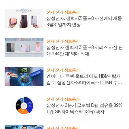
설 재추진하나
전자·전기·정보통신
삼성전자, 갤럭시Z 폴드8 사전예약 개통
8월31일까지 연장
전자·전기·정보통신
삼성전자 갤럭시 Z 폴드8 시리즈 사전 판
매 '144만 대' 역대 최대
전자·전기·정보통신
엔비디아 '루빈 울트라'에도 HBM4 탑재
검토, 삼성전자·SK하이닉스 HBM4 수율
에 주도권 갈린다
전자·전기·정보통신
삼성전자 2분기 글로벌 D램 점유율 39%
1위, SK하이닉스와 13%p 격차
전자·전기·정보통신