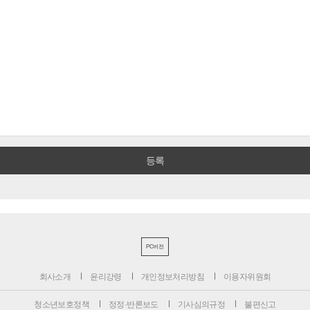
PC버전
회사소개
윤리강령
개인정보처리방침
이용자위원회
청소년보호정책
정정·반론보도
기사심의규정
불편신고