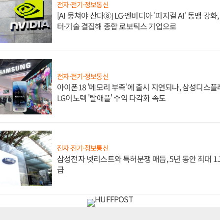
전자·전기·정보통신
[AI 뭉쳐야 산다⑧] LG·엔비디아 '피지컬 AI' 동맹 강
터·기술 결집해 종합 로보틱스 기업으로
전자·전기·정보통신
아이폰18 '메모리 부족'에 출시 지연되나, 삼성디스
LG이노텍 '탈애플' 수익 다각화 속도
전자·전기·정보통신
삼성전자 넷리스트와 특허분쟁 매듭, 5년 동안 최대 1
급