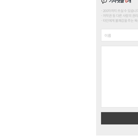
기사댓글
0
개
200자까지 쓰실 수 있습니다. (
저작권 등 다른 사람의 권리
타인에게 불쾌감을 주는 욕설