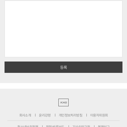
PC버전
회사소개
윤리강령
개인정보처리방침
이용자위원회
청소년보호정책
정정·반론보도
기사심의규정
불편신고