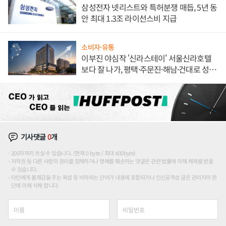
삼성전자 넷리스트와 특허분쟁 매듭, 5년 동
안 최대 1.3조 라이선스비 지급
소비자·유통
이부진 야심작 '신라스테이' 서울신라호텔
보다 잘 나가, 평택·주문진·해남·건대로 성
장판 더 넓힌다
기사댓글
0
개
200자까지 쓰실 수 있습니다. (현재 0 byte / 최대 400byte)
저작권 등 다른 사람의 권리를 침해하거나 명예를 훼손하는 댓글은 관련 법률에 의해 제재를 받을
수 있습니다.
타인에게 불쾌감을 주는 욕설 등 비하하는 단어가 내용에 포함되거나 인신공격성 글은 관리자의 판
단에 의해 삭제 합니다.