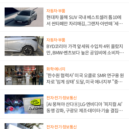
자동차·부품
현대차 올해 SUV 국내 베스트셀러 톱10에
서 싼타페만 자리매김, 그랜저·아반떼 '세단
쌍끌이'로 내수 방어
자동차·부품
BYD코리아 가격 앞세워 수입차 4위 올랐지
만, BMW·벤츠보다 높은 공임비에 소비자
불만 폭발
화학·에너지
'한수원 협력사' 미국 오클로 SMR 연구용 원
자로 '임계 상태' 도달, 미국 에너지부 "중요
한 이정표"
전자·전기·정보통신
[AI 뭉쳐야 산다⑧] LG·엔비디아 '피지컬 AI'
동맹 강화, 구광모 제조·데이터·기술 결집
해 종합 로보틱스 기업으로
전자·전기·정보통신