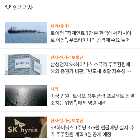
인기기사
화학·에너지
로이터 "정제연료 3만 톤 한국에서 러시아
로 이동", 우크라이나의 공격에 수요 늘어
전자·전기·정보통신
삼성전자 SK하이닉스 소극적 주주환원에
해외 증권가 비판, "반도체 호황 지속성 의
문"
사회
미국 법원 "트럼프 정부 풍력 프로젝트 동결
조치는 위법", 해제 명령 내려
전자·전기·정보통신
SK하이닉스 1주당 375원 현금배당 실시, 추
가 주주환원 계획 9월 공개 예정