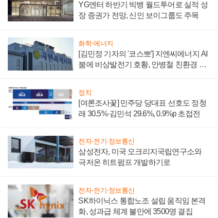
YG엔터 하반기 빅뱅 월드투어로 실적 성
장 증권가 전망, 신인 보이그룹도 주목
화학·에너지
[김민정 기자의 '코스뽀'] 지엔씨에너지 AI
붐에 비상발전기 호황, 안병철 친환경 에
너지 발전전문기업 향한다
정치
[여론조사꽃] 민주당 당대표 선호도 정청
래 30.5%·김민석 29.6%, 0.9%p 초접전
전자·전기·정보통신
삼성전자, 미국 오크리지국립연구소와
극저온 히트펌프 개발하기로
전자·전기·정보통신
SK하이닉스 통합노조 설립 움직임 본격
화, 성과급 체계 불만에 3500명 결집