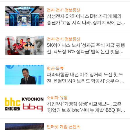
전자·전기·정보통신
삼성전자 SK하이닉스 D램 가격에 해외
증권가 '고점' 시각 나와, 장기 계약에 단점
부각
전자·전기·정보통신
SK하이닉스 노사 '성과급 주식 지급' 평행
선, 곽노정 'N% 성과급' 법적 논란 벗을지
주목
항공·물류
파라타항공 내년 미주 장거리 노선 첫 도
전, 윤철민 '하이브리드 항공사' 승부수 통
할까
소비자·유통
치킨3사 '가맹점 상생' 비교해보니, 교촌
'영업권 보호'·bhc '신메뉴 개발'·BBQ '원가
부담'
인터넷·게임·콘텐츠