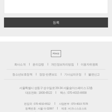
PC버전
회사소개
윤리강령
개인정보처리방침
이용자위원회
청소년보호정책
정정·반론보도
기사심의규정
불편신고
서울특별시 성동구 성수일로 39-34 서울숲더스페이스 12층
대표전화 : 1800-6522
팩스 : 070-4015-8658
편집국 : 070-4010-8512
사업본부 : 070-4010-7078
등록번호 : 서울 아 02897
제호 : 비즈니스포스트