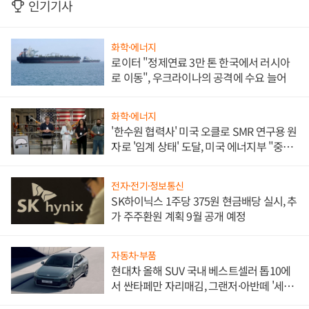
인기기사
화학·에너지
로이터 "정제연료 3만 톤 한국에서 러시아
로 이동", 우크라이나의 공격에 수요 늘어
화학·에너지
'한수원 협력사' 미국 오클로 SMR 연구용 원
자로 '임계 상태' 도달, 미국 에너지부 "중요
한 이정표"
전자·전기·정보통신
SK하이닉스 1주당 375원 현금배당 실시, 추
가 주주환원 계획 9월 공개 예정
자동차·부품
현대차 올해 SUV 국내 베스트셀러 톱10에
서 싼타페만 자리매김, 그랜저·아반떼 '세단
쌍끌이'로 내수 방어