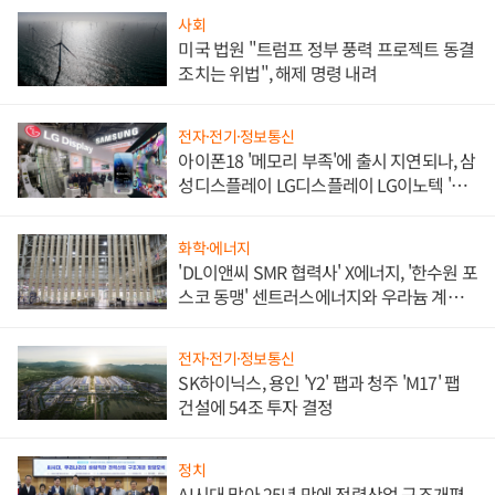
사회
미국 법원 "트럼프 정부 풍력 프로젝트 동결
조치는 위법", 해제 명령 내려
전자·전기·정보통신
아이폰18 '메모리 부족'에 출시 지연되나, 삼
성디스플레이 LG디스플레이 LG이노텍 '탈
애플' 수익 다각화 속도
화학·에너지
'DL이앤씨 SMR 협력사' X에너지, '한수원 포
스코 동맹' 센트러스에너지와 우라늄 계약
체결
전자·전기·정보통신
SK하이닉스, 용인 'Y2' 팹과 청주 'M17' 팹
건설에 54조 투자 결정
정치
AI시대 맞아 25년 만에 전력산업 구조개편