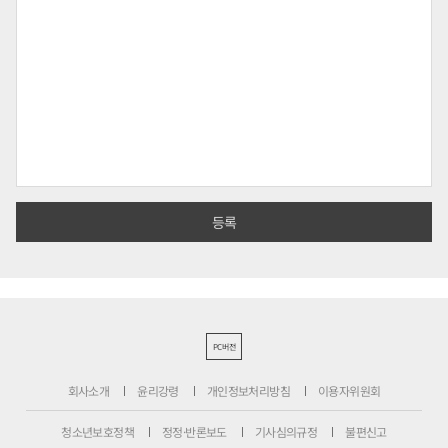
PC버전
회사소개
윤리강령
개인정보처리방침
이용자위원회
청소년보호정책
정정·반론보도
기사심의규정
불편신고