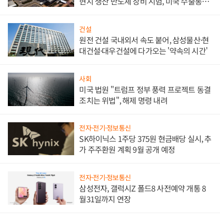
현지 생산 반도체 장비 시험, 미국 수출통제
대비"
건설
원전 건설 국내외서 속도 붙어, 삼성물산·현
대건설·대우건설에 다가오는 '약속의 시간'
사회
미국 법원 "트럼프 정부 풍력 프로젝트 동결
조치는 위법", 해제 명령 내려
전자·전기·정보통신
SK하이닉스 1주당 375원 현금배당 실시, 추
가 주주환원 계획 9월 공개 예정
전자·전기·정보통신
삼성전자, 갤럭시Z 폴드8 사전예약 개통 8
월31일까지 연장