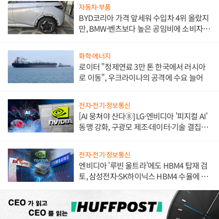
자동차·부품
BYD코리아 가격 앞세워 수입차 4위 올랐지
만, BMW·벤츠보다 높은 공임비에 소비자
불만 폭발
화학·에너지
로이터 "정제연료 3만 톤 한국에서 러시아
로 이동", 우크라이나의 공격에 수요 늘어
전자·전기·정보통신
[AI 뭉쳐야 산다⑧] LG·엔비디아 '피지컬 AI'
동맹 강화, 구광모 제조·데이터·기술 결집
해 종합 로보틱스 기업으로
전자·전기·정보통신
엔비디아 '루빈 울트라'에도 HBM4 탑재 검
토, 삼성전자·SK하이닉스 HBM4 수율에 주
도권 갈린다