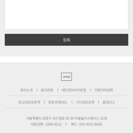
PC버전
회사소개
윤리강령
개인정보처리방침
이용자위원회
청소년보호정책
정정·반론보도
기사심의규정
불편신고
서울특별시 성동구 성수일로 39-34 서울숲더스페이스 12층
대표전화 : 1800-6522
팩스 : 070-4015-8658