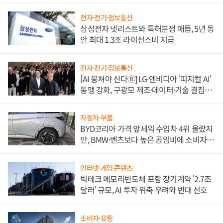
도권 갈린다
전자·전기·정보통신
삼성전자 넷리스트와 특허분쟁 매듭, 5년 동
안 최대 1.3조 라이선스비 지급
전자·전기·정보통신
[AI 뭉쳐야 산다⑧] LG·엔비디아 '피지컬 AI'
동맹 강화, 구광모 제조·데이터·기술 결집
해 종합 로보틱스 기업으로
자동차·부품
BYD코리아 가격 앞세워 수입차 4위 올랐지
만, BMW·벤츠보다 높은 공임비에 소비자
불만 폭발
인터넷·게임·콘텐츠
빅테크 메모리반도체 포함 장기계약 '2.7조
달러' 규모, AI 투자 위축 우려와 반대 신호
소비자·유통