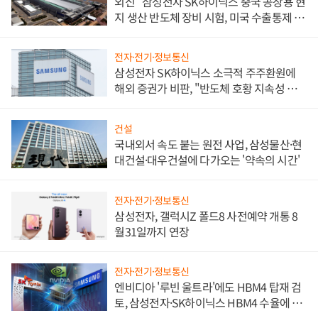
외신 "삼성전자 SK하이닉스 중국 공장용 현
지 생산 반도체 장비 시험, 미국 수출통제 대
비"
전자·전기·정보통신
삼성전자 SK하이닉스 소극적 주주환원에
해외 증권가 비판, "반도체 호황 지속성 의
문"
건설
국내외서 속도 붙는 원전 사업, 삼성물산·현
대건설·대우건설에 다가오는 '약속의 시간'
전자·전기·정보통신
삼성전자, 갤럭시Z 폴드8 사전예약 개통 8
월31일까지 연장
전자·전기·정보통신
엔비디아 '루빈 울트라'에도 HBM4 탑재 검
토, 삼성전자·SK하이닉스 HBM4 수율에 주