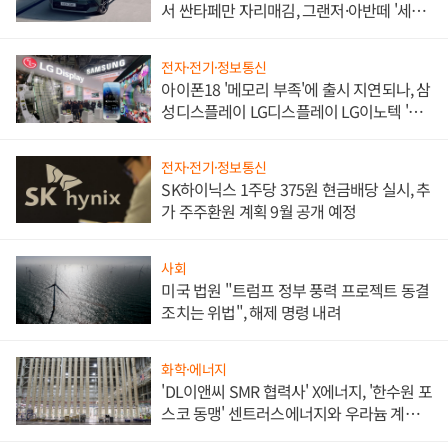
서 싼타페만 자리매김, 그랜저·아반떼 '세단
쌍끌이'로 내수 방어
전자·전기·정보통신
아이폰18 '메모리 부족'에 출시 지연되나, 삼
성디스플레이 LG디스플레이 LG이노텍 '탈
애플' 수익 다각화 속도
전자·전기·정보통신
SK하이닉스 1주당 375원 현금배당 실시, 추
가 주주환원 계획 9월 공개 예정
사회
미국 법원 "트럼프 정부 풍력 프로젝트 동결
조치는 위법", 해제 명령 내려
화학·에너지
'DL이앤씨 SMR 협력사' X에너지, '한수원 포
스코 동맹' 센트러스에너지와 우라늄 계약
체결