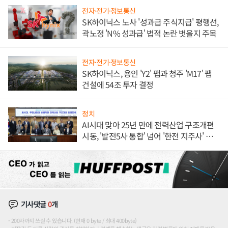
전자·전기·정보통신
SK하이닉스 노사 '성과급 주식지급' 평행선,
곽노정 'N% 성과급' 법적 논란 벗을지 주목
전자·전기·정보통신
SK하이닉스, 용인 'Y2' 팹과 청주 'M17' 팹
건설에 54조 투자 결정
정치
AI시대 맞아 25년 만에 전력산업 구조개편
시동, '발전5사 통합' 넘어 '한전 지주사' 재편
론도
기사댓글
0
개
200자까지 쓰실 수 있습니다. (현재 0 byte / 최대 400byte)