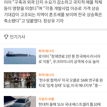
이어 “구축과 외곽 단지 수요가 감소하고 국지적 매물 적체
등이 영향을 미쳤다”며 “각종 개발사업 이슈로 가격 상승
기대감이 고조되는 지역이 혼조세를 보이며 전국 상승폭은
축소됐다”고 덧붙였다. 장상유 기자
인기기사
화학·에너지
로이터 "정제연료 3만 톤 한국에서 러시아
로 이동", 우크라이나의 공격에 수요 늘어
화학·에너지
'한수원 협력사' 미국 오클로 SMR 연구용 원
자로 '임계 상태' 도달, 미국 에너지부 "중요
한 이정표"
자동차·부품
현대차 올해 SUV 국내 베스트셀러 톱10에