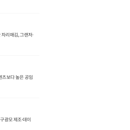
 자리매김, 그랜저·
·벤츠보다 높은 공임
화, 구광모 제조·데이