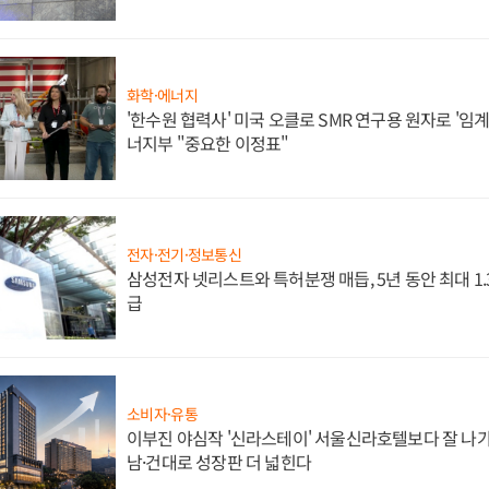
화학·에너지
'한수원 협력사' 미국 오클로 SMR 연구용 원자로 '임계 
너지부 "중요한 이정표"
전자·전기·정보통신
삼성전자 넷리스트와 특허분쟁 매듭, 5년 동안 최대 1
급
소비자·유통
이부진 야심작 '신라스테이' 서울신라호텔보다 잘 나가
남·건대로 성장판 더 넓힌다