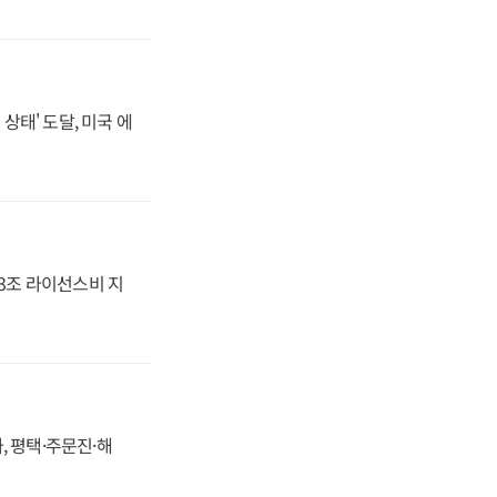
상태' 도달, 미국 에
.3조 라이선스비 지
, 평택·주문진·해