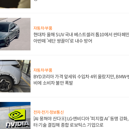
자동차·부품
현대차 올해 SUV 국내 베스트셀러 톱10에서 싼타페만
아반떼 '세단 쌍끌이'로 내수 방어
자동차·부품
BYD코리아 가격 앞세워 수입차 4위 올랐지만, BMW
비에 소비자 불만 폭발
전자·전기·정보통신
[AI 뭉쳐야 산다⑧] LG·엔비디아 '피지컬 AI' 동맹 강
터·기술 결집해 종합 로보틱스 기업으로