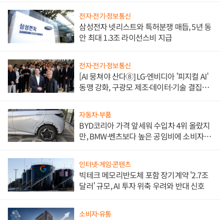
전자·전기·정보통신
삼성전자 넷리스트와 특허분쟁 매듭, 5년 동
안 최대 1.3조 라이선스비 지급
전자·전기·정보통신
[AI 뭉쳐야 산다⑧] LG·엔비디아 '피지컬 AI'
동맹 강화, 구광모 제조·데이터·기술 결집
해 종합 로보틱스 기업으로
자동차·부품
BYD코리아 가격 앞세워 수입차 4위 올랐지
만, BMW·벤츠보다 높은 공임비에 소비자
불만 폭발
인터넷·게임·콘텐츠
빅테크 메모리반도체 포함 장기계약 '2.7조
달러' 규모, AI 투자 위축 우려와 반대 신호
소비자·유통