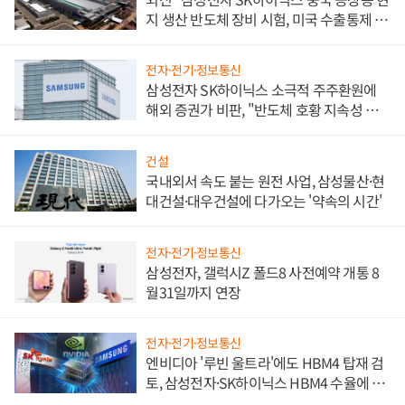
지 생산 반도체 장비 시험, 미국 수출통제 대
비"
전자·전기·정보통신
삼성전자 SK하이닉스 소극적 주주환원에
해외 증권가 비판, "반도체 호황 지속성 의
문"
건설
국내외서 속도 붙는 원전 사업, 삼성물산·현
대건설·대우건설에 다가오는 '약속의 시간'
전자·전기·정보통신
삼성전자, 갤럭시Z 폴드8 사전예약 개통 8
월31일까지 연장
전자·전기·정보통신
엔비디아 '루빈 울트라'에도 HBM4 탑재 검
토, 삼성전자·SK하이닉스 HBM4 수율에 주
도권 갈린다