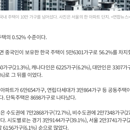
국내 주택이 10만 가구를 넘어섰다. 사진은 서울의 한 아파트 단지. <연합뉴스
택의 0.52% 수준이다.
 중국인이 보유한 한국 주택이 5만6301가구로 56.2%를 차지
가구(21.3%), 캐나다인은 6225가구(6.2%), 대만인은 3307가구
9%)로 그 뒤를 이었다.
아파트가 6만654가구, 연립다세대가 3만864가구 등 공동주택이
다. 단독주택은 8698가구로 나타났다.
 수도권에 7만2868가구(72.7%), 비수도권에 2만7348가구(2
 시도별로는 경기 3만9144가구(39.1%), 서울 2만3741가구(23.
남 6156가구(6.1%) 순으로 많았다.