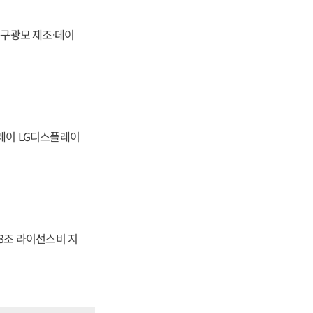
화, 구광모 제조·데이
플레이 LG디스플레이
.3조 라이선스비 지