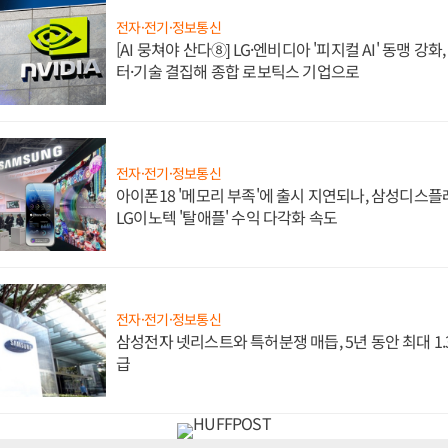
전자·전기·정보통신
[AI 뭉쳐야 산다⑧] LG·엔비디아 '피지컬 AI' 동맹 강
터·기술 결집해 종합 로보틱스 기업으로
전자·전기·정보통신
아이폰18 '메모리 부족'에 출시 지연되나, 삼성디스
LG이노텍 '탈애플' 수익 다각화 속도
전자·전기·정보통신
삼성전자 넷리스트와 특허분쟁 매듭, 5년 동안 최대 1
급