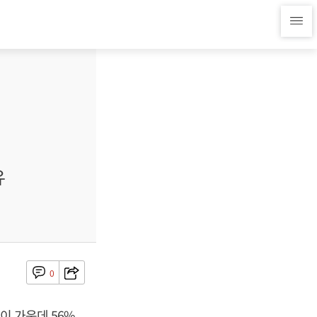
유
0
이 가운데 56%