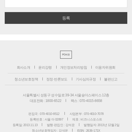
PC버전
회사소개
윤리강령
개인정보처리방침
이용자위원회
청소년보호정책
정정·반론보도
기사심의규정
불편신고
서울특별시 성동구 성수일로 39-34 서울숲더스페이스 12층
대표전화 : 1800-6522
팩스 : 070-4015-8658
편집국 : 070-4010-8512
사업본부 : 070-4010-7078
등록번호 : 서울 아 02897
제호 : 비즈니스포스트
등록일: 2013.11.13
발행·편집인 : 강석운
발행일자: 2013년 12월 2일
청소년보호책임자 : 강석운
ISSN : 2636-171X