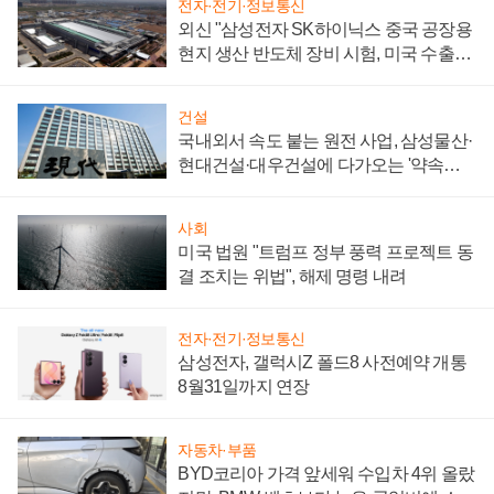
전자·전기·정보통신
외신 "삼성전자 SK하이닉스 중국 공장용
현지 생산 반도체 장비 시험, 미국 수출통
제 대비"
건설
국내외서 속도 붙는 원전 사업, 삼성물산·
현대건설·대우건설에 다가오는 '약속의
시간'
사회
미국 법원 "트럼프 정부 풍력 프로젝트 동
결 조치는 위법", 해제 명령 내려
전자·전기·정보통신
삼성전자, 갤럭시Z 폴드8 사전예약 개통
8월31일까지 연장
자동차·부품
BYD코리아 가격 앞세워 수입차 4위 올랐