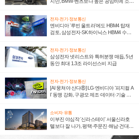
지만, BMW·벤츠보다 높은 공임비에 소비
자 불만 폭발
전자·전기·정보통신
엔비디아 '루빈 울트라'에도 HBM4 탑재
검토, 삼성전자·SK하이닉스 HBM4 수율
에 주도권 갈린다
전자·전기·정보통신
삼성전자 넷리스트와 특허분쟁 매듭, 5년
동안 최대 1.3조 라이선스비 지급
전자·전기·정보통신
[AI 뭉쳐야 산다⑧] LG·엔비디아 '피지컬 A
I' 동맹 강화, 구광모 제조·데이터·기술 결
집해 종합 로보틱스 기업으로
소비자·유통
이부진 야심작 '신라스테이' 서울신라호
텔보다 잘 나가, 평택·주문진·해남·건대로
성장판 더 넓힌다