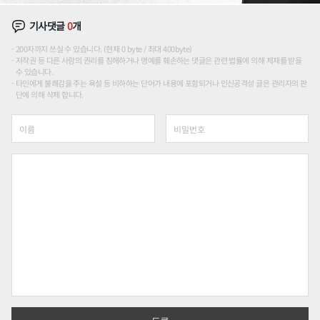
기사댓글
0
개
200자까지 쓰실 수 있습니다. (현재 0 byte / 최대 400byte)
저작권 등 다른 사람의 권리를 침해하거나 명예를 훼손하는 댓글은 관련 법률에 의해 제재를 받을
수 있습니다.
타인에게 불쾌감을 주는 욕설 등 비하하는 단어가 내용에 포함되거나 인신공격성 글은 관리자의 판
단에 의해 삭제 합니다.