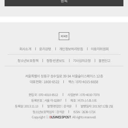
PC버전
회사소개
윤리강령
개인정보처리방침
이용자위원회
청소년보호정책
정정·반론보도
기사심의규정
불편신고
서울특별시 성동구 성수일로 39-34 서울숲더스페이스 12층
대표전화 : 1800-6522
팩스 : 070-4015-8658
편집국 : 070-4010-8512
사업본부 : 070-4010-7078
등록번호 : 서울 아 02897
제호 : 비즈니스포스트
등록일: 2013.11.13
발행·편집인 : 강석운
발행일자: 2013년 12월 2일
청소년보호책임자 : 강석운
ISSN : 2636-171X
Copyright ⓒ
B
USINESSPOST
. All rights reserved.