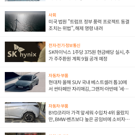
문"
사회
미국 법원 "트럼프 정부 풍력 프로젝트 동결
조치는 위법", 해제 명령 내려
전자·전기·정보통신
SK하이닉스 1주당 375원 현금배당 실시, 추
가 주주환원 계획 9월 공개 예정
자동차·부품
현대차 올해 SUV 국내 베스트셀러 톱10에
서 싼타페만 자리매김, 그랜저·아반떼 '세단
쌍끌이'로 내수 방어
자동차·부품
BYD코리아 가격 앞세워 수입차 4위 올랐지
만, BMW·벤츠보다 높은 공임비에 소비자
불만 폭발