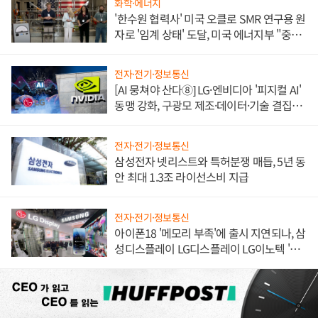
화학·에너지
'한수원 협력사' 미국 오클로 SMR 연구용 원
자로 '임계 상태' 도달, 미국 에너지부 "중요
한 이정표"
전자·전기·정보통신
[AI 뭉쳐야 산다⑧] LG·엔비디아 '피지컬 AI'
동맹 강화, 구광모 제조·데이터·기술 결집
해 종합 로보틱스 기업으로
전자·전기·정보통신
삼성전자 넷리스트와 특허분쟁 매듭, 5년 동
안 최대 1.3조 라이선스비 지급
전자·전기·정보통신
아이폰18 '메모리 부족'에 출시 지연되나, 삼
성디스플레이 LG디스플레이 LG이노텍 '탈
애플' 수익 다각화 속도