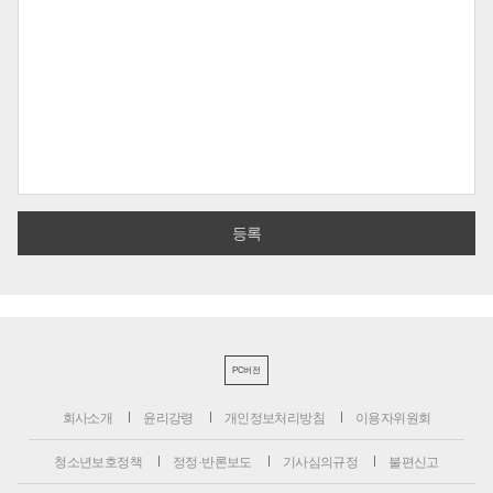
PC버전
회사소개
윤리강령
개인정보처리방침
이용자위원회
청소년보호정책
정정·반론보도
기사심의규정
불편신고