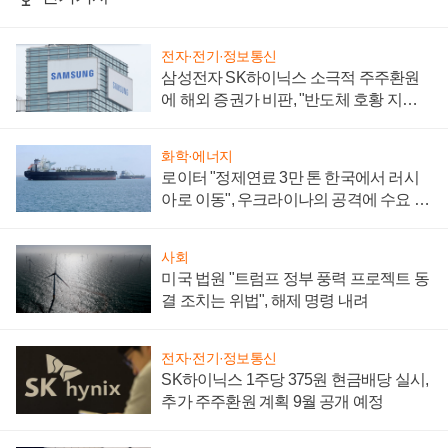
전자·전기·정보통신
삼성전자 SK하이닉스 소극적 주주환원
에 해외 증권가 비판, "반도체 호황 지속
성 의문"
화학·에너지
로이터 "정제연료 3만 톤 한국에서 러시
아로 이동", 우크라이나의 공격에 수요 늘
어
사회
미국 법원 "트럼프 정부 풍력 프로젝트 동
결 조치는 위법", 해제 명령 내려
전자·전기·정보통신
SK하이닉스 1주당 375원 현금배당 실시,
추가 주주환원 계획 9월 공개 예정