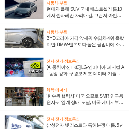
자동차·부품
현대차 올해 SUV 국내 베스트셀러 톱10
에서 싼타페만 자리매김, 그랜저·아반떼
'세단 쌍끌이'로 내수 방어
자동차·부품
BYD코리아 가격 앞세워 수입차 4위 올랐
지만, BMW·벤츠보다 높은 공임비에 소비
자 불만 폭발
전자·전기·정보통신
[AI 뭉쳐야 산다⑧] LG·엔비디아 '피지컬 A
I' 동맹 강화, 구광모 제조·데이터·기술 결
집해 종합 로보틱스 기업으로
화학·에너지
'한수원 협력사' 미국 오클로 SMR 연구용
원자로 '임계 상태' 도달, 미국 에너지부
"중요한 이정표"
전자·전기·정보통신
삼성전자 넷리스트와 특허분쟁 매듭, 5년