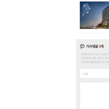
기사댓글
0
개
200자까지 쓰실 수 있습니다. (
저작권 등 다른 사람의 권리
타인에게 불쾌감을 주는 욕설