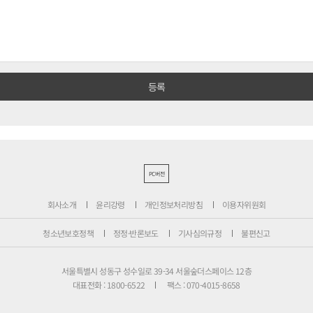
PC버전
회사소개
윤리강령
개인정보처리방침
이용자위원회
청소년보호정책
정정·반론보도
기사심의규정
불편신고
서울특별시 성동구 성수일로 39-34 서울숲더스페이스 12층
대표전화 : 1800-6522
팩스 : 070-4015-8658