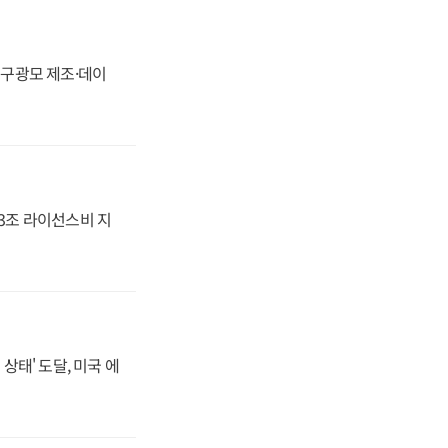
화, 구광모 제조·데이
.3조 라이선스비 지
상태' 도달, 미국 에